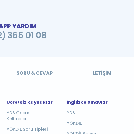
PP YARDIM
2) 365 01 08
SORU & CEVAP
İLETIŞIM
Ücretsiz Kaynaklar
İngilizce Sınavlar
YDS Önemli
YDS
Kelimeler
YÖKDİL
YÖKDİL Soru Tipleri
YÖKDİL Sosyal