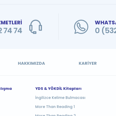
ZMETLERİ
WHATSA
 74 74
0 (53
HAKKIMIZDA
KARIYER
alışma
YDS & YÖKDİL Kitapları
İngilizce Kelime Bulmacası
More Than Reading 1
More Than Reading 2