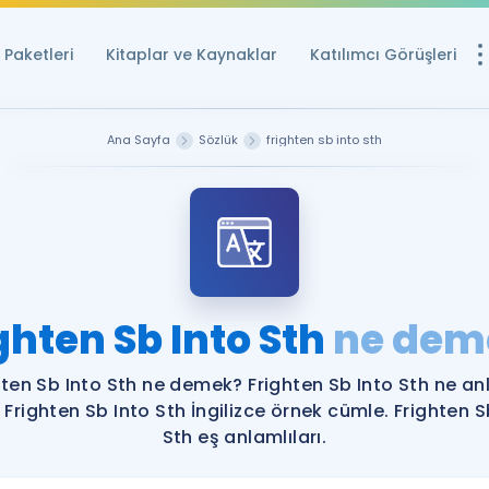
Paketleri
Kitaplar ve Kaynaklar
Katılımcı Görüşleri
Ücretsiz Kayna
Ana Sayfa
Sözlük
frighten sb into sth
YDS ve YÖKDİL içi
Sözlük
İngilizce Sınavları
Puan Hesapla
ghten Sb Into Sth
ne dem
YDS ve YÖKDİL P
Remz
Rehberlik Aracı
hten Sb Into Sth ne demek? Frighten Sb Into Sth ne a
YDS ve YÖKDİL'e H
? Frighten Sb Into Sth İngilizce örnek cümle. Frighten S
Sth eş anlamlıları.
ÖSYM Sınav Ta
Tüm ÖSYM Sınavl