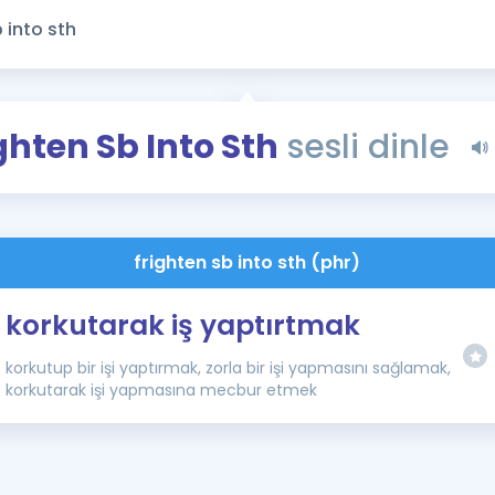
Kampanyalar
Eğitim ve Kitaplar
Blog
YDS - YÖKDİL Tüm S
ghten Sb Into Sth
sesli dinle
İngilizce Gram
İngilizce Gramer
frighten sb into sth (phr)
korkutarak iş yaptırtmak
korkutup bir işi yaptırmak, zorla bir işi yapmasını sağlamak,
korkutarak işi yapmasına mecbur etmek