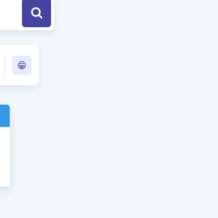
a Özel Fırsatlar
ınavlarla İlgili Haberler
er
 ve Konu Anlatımı