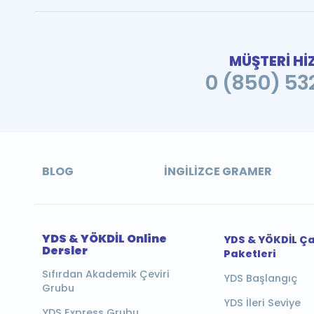
MÜŞTERİ Hİ
0 (850) 532
BLOG
İNGILIZCE GRAMER
YDS & YÖKDİL Online
YDS & YÖKDİL Ç
Dersler
Paketleri
Sıfırdan Akademik Çeviri
YDS Başlangıç
Grubu
YDS İleri Seviye
YDS Express Grubu