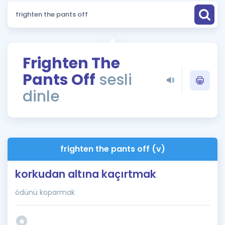
Puan Hesaplama
Rehberlik Aracı
ÖSYM Sınav Takvimi
Frighten The
Pants Off
sesli
Kampanyalar
dinle
Blog
İngilizce Gramer
frighten the pants off (v)
korkudan altına kaçırtmak
ödünü koparmak