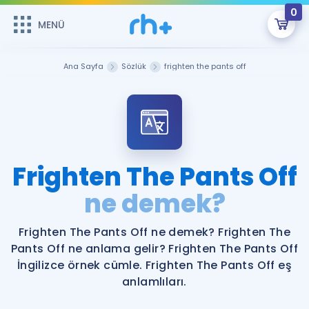
0
MENÜ
MENÜ
Üye Girişi
Ana Sayfa
Sözlük
frighten the pants off
Online Dersler
Sepetin Şu An Boş.
Çalışma Paketleri
Remzi Hoca ile seni sınava hazırlayacak onlarca eğitim seni
bekliyor!
Kitaplar ve Kaynaklar
GİRİŞ YAP
Frighten The Pants Off
Katılımcı Görüşleri
ne demek?
Şifremi Hatırlamıyorum
ÜYE DEĞİLİM
Faydalı Araçlar
Frighten The Pants Off ne demek? Frighten The
Pants Off ne anlama gelir? Frighten The Pants Off
Ücretsiz Kaynaklar
Blog
İngilizce Gramer
İngilizce örnek cümle. Frighten The Pants Off eş
anlamlıları.
Hakkımızda
Kariyer
Sözlük
Soru & Cevap
İletişim