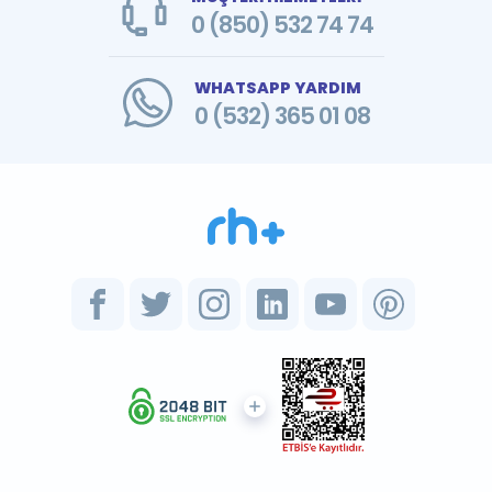
0 (850) 532 74 74
WHATSAPP YARDIM
0 (532) 365 01 08