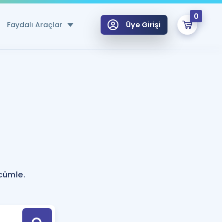
0
Faydalı Araçlar
Üye Girişi
klar
n Ücretsiz Kaynaklar
 için Özel Sözlük
Sepetin Şu An Boş.
ma
uan Hesaplama Aracı
i Hoca ile seni sınava hazırlayacak onlarca eğitim seni bekliyor!
Şifremi Hatırlamıyorum
GİRİŞ YAP
 cümle.
azırlananlar için Öneriler
kvimi
ÜYE DEĞİLİM
arı Tek Takvimde