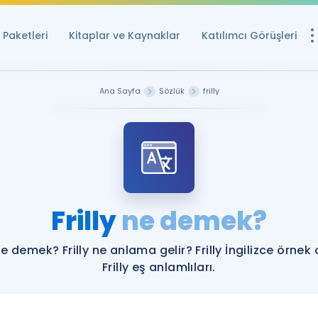
Paketleri
Kitaplar ve Kaynaklar
Katılımcı Görüşleri
Ücretsiz Kayna
Ana Sayfa
Sözlük
frilly
YDS ve YÖKDİL içi
Sözlük
İngilizce Sınavları
Puan Hesapla
Frilly
ne demek?
YDS ve YÖKDİL P
Remz
Rehberlik Aracı
 ne demek? Frilly ne anlama gelir? Frilly İngilizce örnek
YDS ve YÖKDİL'e H
Frilly eş anlamlıları.
ÖSYM Sınav Ta
Tüm ÖSYM Sınavl