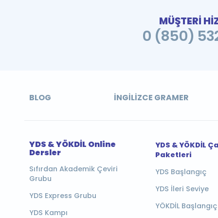
MÜŞTERİ Hİ
0 (850) 532
BLOG
İNGILIZCE GRAMER
YDS & YÖKDİL Online
YDS & YÖKDİL Ç
Dersler
Paketleri
Sıfırdan Akademik Çeviri
YDS Başlangıç
Grubu
YDS İleri Seviye
YDS Express Grubu
YÖKDİL Başlangıç
YDS Kampı