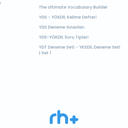
e
The Ultimate Vocabulary Builder
YDS - YÖKDİL Kelime Defteri
YDS Deneme Sınavları
YDS-YÖKDİL Soru Tipleri
YDT Deneme Seti - YKSDİL Deneme Seti
| Set 1