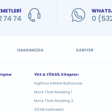
ZMETLERİ
WHATSA
 74 74
0 (53
HAKKIMIZDA
KARIYER
alışma
YDS & YÖKDİL Kitapları
İngilizce Kelime Bulmacası
More Than Reading 1
More Than Reading 2
ÖSYM Kelimeleri