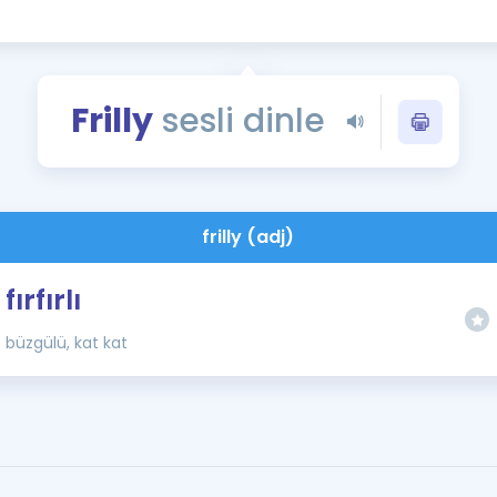
Kampanyalar
Eğitim ve Kitaplar
Blog
Frilly
sesli dinle
YDS - YÖKDİL Tüm S
İngilizce Gram
İngilizce Gramer
frilly (adj)
fırfırlı
büzgülü, kat kat