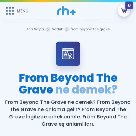
0
MENÜ
MENÜ
Üye Girişi
Ana Sayfa
Sözlük
from beyond the grave
Online Dersler
Sepetin Şu An Boş.
Çalışma Paketleri
Remzi Hoca ile seni sınava hazırlayacak onlarca eğitim seni
bekliyor!
Kitaplar ve Kaynaklar
GİRİŞ YAP
From Beyond The
Katılımcı Görüşleri
Grave
ne demek?
Şifremi Hatırlamıyorum
ÜYE DEĞİLİM
Faydalı Araçlar
From Beyond The Grave ne demek? From Beyond
The Grave ne anlama gelir? From Beyond The
Ücretsiz Kaynaklar
Blog
İngilizce Gramer
Grave İngilizce örnek cümle. From Beyond The
Grave eş anlamlıları.
Hakkımızda
Kariyer
Sözlük
Soru & Cevap
İletişim