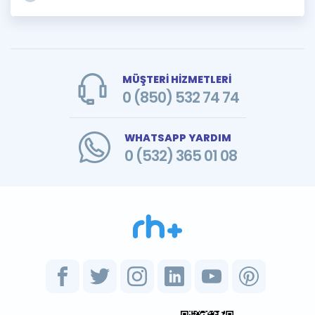
MÜŞTERİ HİZMETLERİ
0 (850) 532 74 74
WHATSAPP YARDIM
0 (532) 365 01 08