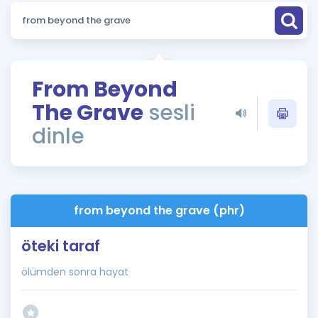
Puan Hesaplama
Rehberlik Aracı
ÖSYM Sınav Takvimi
From Beyond
The Grave
sesli
Kampanyalar
dinle
Blog
İngilizce Gramer
from beyond the grave (phr)
öteki taraf
ölümden sonra hayat