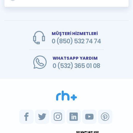
MÜŞTERİ HİZMETLERİ
0 (850) 532 74 74
WHATSAPP YARDIM
0 (532) 365 01 08