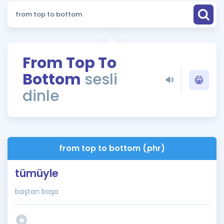
Puan Hesaplama
Rehberlik Aracı
ÖSYM Sınav Takvimi
From Top To
Bottom
sesli
Kampanyalar
dinle
Blog
İngilizce Gramer
from top to bottom (phr)
tümüyle
baştan başa