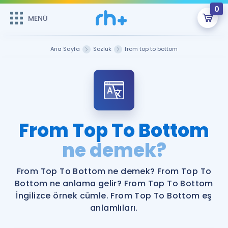
0
MENÜ
MENÜ
Üye Girişi
Ana Sayfa
Sözlük
from top to bottom
Online Dersler
Sepetin Şu An Boş.
Çalışma Paketleri
Remzi Hoca ile seni sınava hazırlayacak onlarca eğitim seni
bekliyor!
Kitaplar ve Kaynaklar
GİRİŞ YAP
From Top To Bottom
Katılımcı Görüşleri
ne demek?
Şifremi Hatırlamıyorum
ÜYE DEĞİLİM
Faydalı Araçlar
From Top To Bottom ne demek? From Top To
Bottom ne anlama gelir? From Top To Bottom
Ücretsiz Kaynaklar
Blog
İngilizce Gramer
İngilizce örnek cümle. From Top To Bottom eş
anlamlıları.
Hakkımızda
Kariyer
Sözlük
Soru & Cevap
İletişim