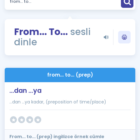
Puan Hesaplama
Rehberlik Aracı
From... To...
sesli
ÖSYM Sınav Takvimi
dinle
Kampanyalar
Blog
from... to... (prep)
İngilizce Gramer
...dan ...ya
...dan ...ya kadar, (preposition of time/place)
From... to... (prep) ingilizce örnek cümle