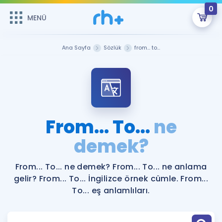
0
MENÜ
MENÜ
Üye Girişi
Ana Sayfa
Sözlük
from... to...
Online Dersler
Sepetin Şu An Boş.
Çalışma Paketleri
Remzi Hoca ile seni sınava hazırlayacak onlarca eğitim seni
bekliyor!
Kitaplar ve Kaynaklar
GİRİŞ YAP
From... To...
ne
Katılımcı Görüşleri
demek?
Şifremi Hatırlamıyorum
ÜYE DEĞİLİM
Faydalı Araçlar
From... To... ne demek? From... To... ne anlama
gelir? From... To... İngilizce örnek cümle. From...
Ücretsiz Kaynaklar
Blog
İngilizce Gramer
To... eş anlamlıları.
Hakkımızda
Kariyer
Sözlük
Soru & Cevap
İletişim