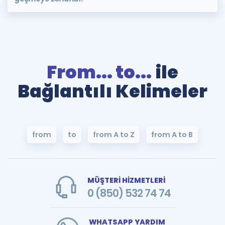
From... to...
ile
Bağlantılı Kelimeler
from
to
from A to Z
from A to B
MÜŞTERİ HİZMETLERİ
0 (850) 532 74 74
WHATSAPP YARDIM