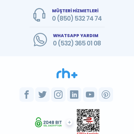
MÜŞTERİ HİZMETLERİ
0 (850) 532 74 74
WHATSAPP YARDIM
0 (532) 365 01 08