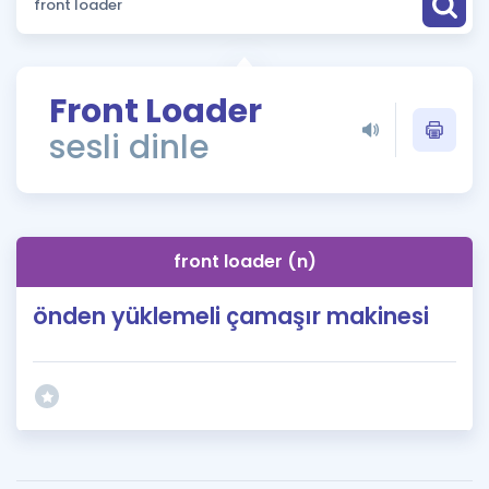
Puan Hesaplama
Rehberlik Aracı
Front Loader
ÖSYM Sınav Takvimi
sesli dinle
Kampanyalar
Blog
front loader (n)
İngilizce Gramer
önden yüklemeli çamaşır makinesi