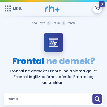
0
MENÜ
MENÜ
Üye Girişi
Ana Sayfa
Sözlük
frontal
Online Dersler
Sepetin Şu An Boş.
Çalışma Paketleri
Remzi Hoca ile seni sınava hazırlayacak onlarca eğitim seni
bekliyor!
Kitaplar ve Kaynaklar
GİRİŞ YAP
Frontal
ne demek?
Katılımcı Görüşleri
Şifremi Hatırlamıyorum
Frontal ne demek? Frontal ne anlama gelir?
Frontal İngilizce örnek cümle. Frontal eş
ÜYE DEĞİLİM
Faydalı Araçlar
anlamlıları.
Ücretsiz Kaynaklar
Blog
İngilizce Gramer
Hakkımızda
Kariyer
Sözlük
Soru & Cevap
İletişim