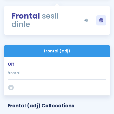
Puan Hesaplama
Frontal
sesli
Rehberlik Aracı
dinle
ÖSYM Sınav Takvimi
Kampanyalar
Blog
frontal (adj)
İngilizce Gramer
ön
frontal
Frontal (adj) Collocations