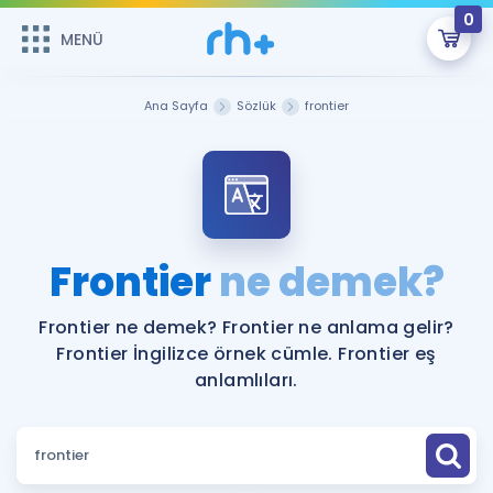
0
MENÜ
MENÜ
Üye Girişi
Ana Sayfa
Sözlük
frontier
Online Dersler
Sepetin Şu An Boş.
Çalışma Paketleri
Remzi Hoca ile seni sınava hazırlayacak onlarca eğitim seni
bekliyor!
Kitaplar ve Kaynaklar
GİRİŞ YAP
Frontier
ne demek?
Katılımcı Görüşleri
Şifremi Hatırlamıyorum
Frontier ne demek? Frontier ne anlama gelir?
Frontier İngilizce örnek cümle. Frontier eş
ÜYE DEĞİLİM
Faydalı Araçlar
anlamlıları.
Ücretsiz Kaynaklar
Blog
İngilizce Gramer
Hakkımızda
Kariyer
Sözlük
Soru & Cevap
İletişim