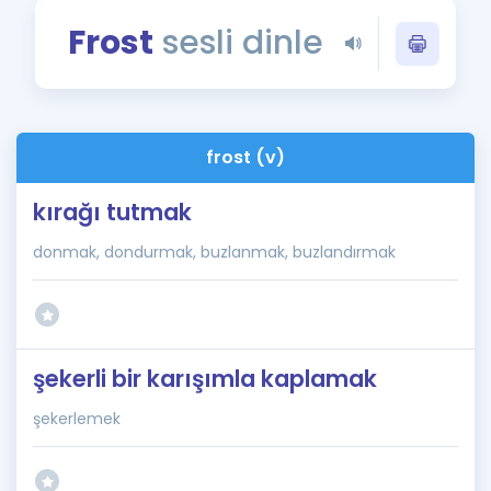
Puan Hesaplama
Frost
sesli dinle
Rehberlik Aracı
ÖSYM Sınav Takvimi
frost (v)
Kampanyalar
kırağı tutmak
Blog
donmak, dondurmak, buzlanmak, buzlandırmak
İngilizce Gramer
şekerli bir karışımla kaplamak
şekerlemek