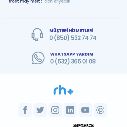
frost may melt :
don eriyebilir
MÜŞTERİ HİZMETLERİ
0 (850) 532 74 74
WHATSAPP YARDIM
0 (532) 365 01 08