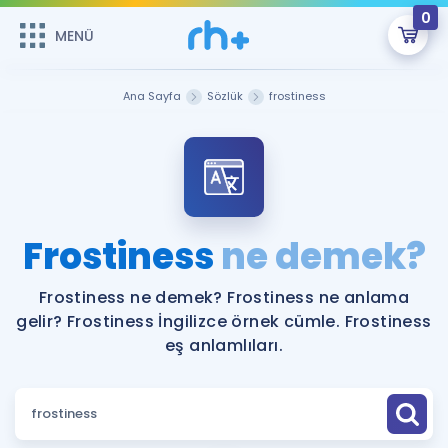
0
MENÜ
MENÜ
Üye Girişi
Ana Sayfa
Sözlük
frostiness
Online Dersler
Sepetin Şu An Boş.
Çalışma Paketleri
Remzi Hoca ile seni sınava hazırlayacak onlarca eğitim seni
bekliyor!
Kitaplar ve Kaynaklar
GİRİŞ YAP
Frostiness
ne demek?
Katılımcı Görüşleri
Şifremi Hatırlamıyorum
Frostiness ne demek? Frostiness ne anlama
gelir? Frostiness İngilizce örnek cümle. Frostiness
ÜYE DEĞİLİM
Faydalı Araçlar
eş anlamlıları.
Ücretsiz Kaynaklar
Blog
İngilizce Gramer
Hakkımızda
Kariyer
Sözlük
Soru & Cevap
İletişim