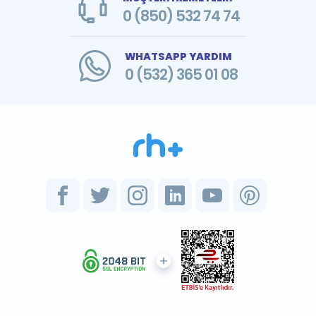
0 (850) 532 74 74
WHATSAPP YARDIM
0 (532) 365 01 08