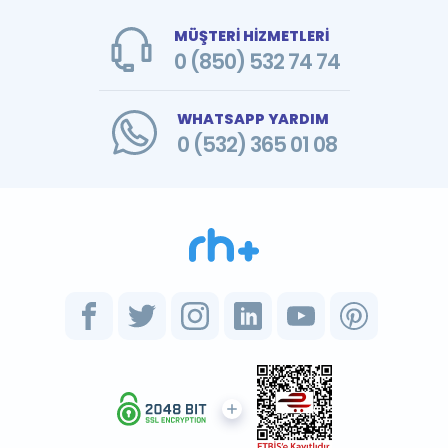
MÜŞTERİ HİZMETLERİ
0 (850) 532 74 74
WHATSAPP YARDIM
0 (532) 365 01 08