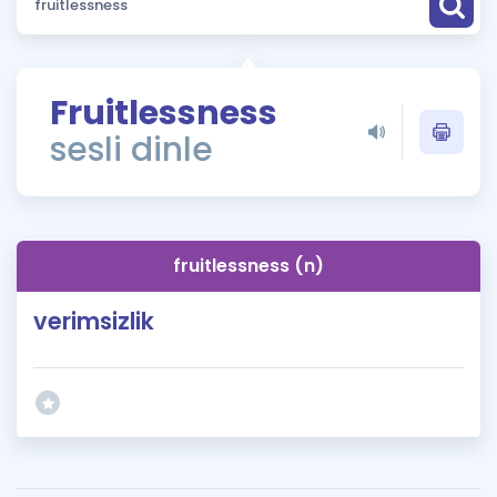
Puan Hesaplama
Rehberlik Aracı
Fruitlessness
ÖSYM Sınav Takvimi
sesli dinle
Kampanyalar
Blog
fruitlessness (n)
İngilizce Gramer
verimsizlik