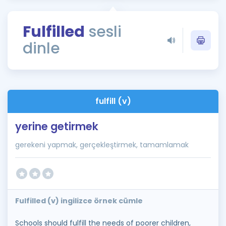
Puan Hesaplama
Fulfilled
sesli
Rehberlik Aracı
dinle
ÖSYM Sınav Takvimi
Kampanyalar
Blog
fulfill (v)
İngilizce Gramer
yerine getirmek
gerekeni yapmak, gerçekleştirmek, tamamlamak
Fulfilled (v) ingilizce örnek cümle
Schools should fulfill the needs of poorer children,