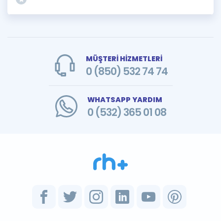
MÜŞTERİ HİZMETLERİ
0 (850) 532 74 74
WHATSAPP YARDIM
0 (532) 365 01 08