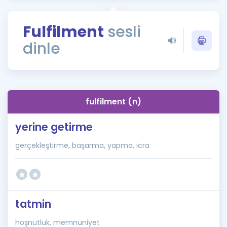
Puan Hesaplama
Fulfilment
sesli
Rehberlik Aracı
dinle
ÖSYM Sınav Takvimi
Kampanyalar
Blog
fulfilment (n)
İngilizce Gramer
yerine getirme
gerçekleştirme, başarma, yapma, icra
tatmin
hoşnutluk, memnuniyet