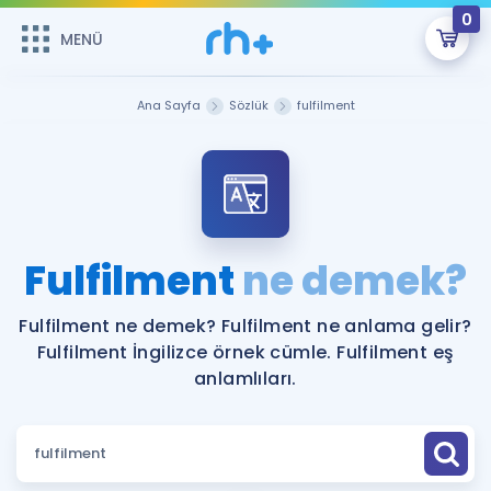
0
MENÜ
MENÜ
Üye Girişi
Ana Sayfa
Sözlük
fulfilment
Online Dersler
Sepetin Şu An Boş.
Çalışma Paketleri
Remzi Hoca ile seni sınava hazırlayacak onlarca eğitim seni
bekliyor!
Kitaplar ve Kaynaklar
GİRİŞ YAP
Fulfilment
ne demek?
Katılımcı Görüşleri
Şifremi Hatırlamıyorum
Fulfilment ne demek? Fulfilment ne anlama gelir?
Fulfilment İngilizce örnek cümle. Fulfilment eş
ÜYE DEĞİLİM
Faydalı Araçlar
anlamlıları.
Ücretsiz Kaynaklar
Blog
İngilizce Gramer
Hakkımızda
Kariyer
Sözlük
Soru & Cevap
İletişim