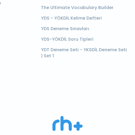
e
The Ultimate Vocabulary Builder
YDS - YÖKDİL Kelime Defteri
YDS Deneme Sınavları
YDS-YÖKDİL Soru Tipleri
YDT Deneme Seti - YKSDİL Deneme Seti
| Set 1