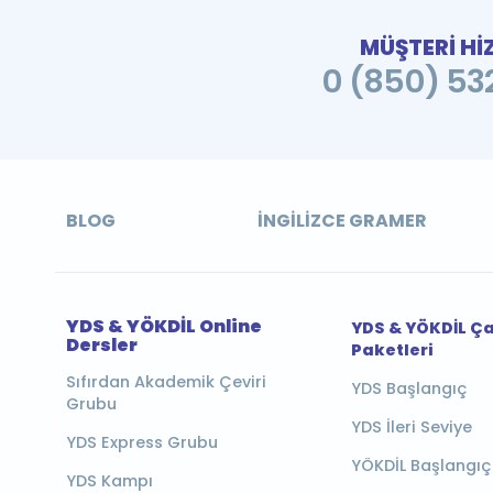
MÜŞTERİ Hİ
0 (850) 532
BLOG
İNGILIZCE GRAMER
YDS & YÖKDİL Online
YDS & YÖKDİL Ç
Dersler
Paketleri
Sıfırdan Akademik Çeviri
YDS Başlangıç
Grubu
YDS İleri Seviye
YDS Express Grubu
YÖKDİL Başlangıç
YDS Kampı