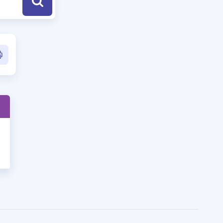
a Özel Fırsatlar
ınavlarla İlgili Haberler
er
 ve Konu Anlatımı