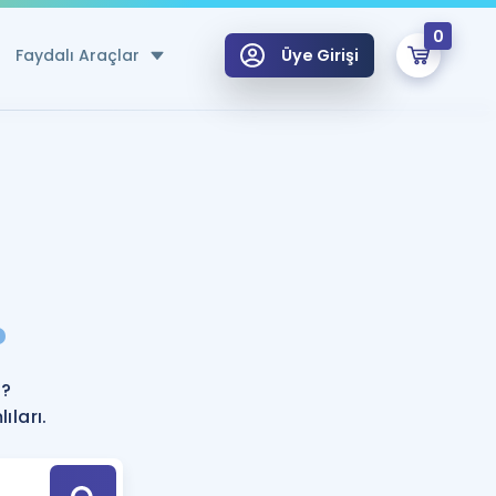
0
Faydalı Araçlar
Üye Girişi
klar
n Ücretsiz Kaynaklar
 için Özel Sözlük
Sepetin Şu An Boş.
ma
?
uan Hesaplama Aracı
i Hoca ile seni sınava hazırlayacak onlarca eğitim seni bekliyor!
Şifremi Hatırlamıyorum
GİRİŞ YAP
r?
azırlananlar için Öneriler
ları.
kvimi
ÜYE DEĞİLİM
arı Tek Takvimde