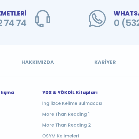
ZMETLERİ
WHATSA
 74 74
0 (53
HAKKIMIZDA
KARIYER
alışma
YDS & YÖKDİL Kitapları
İngilizce Kelime Bulmacası
More Than Reading 1
More Than Reading 2
ÖSYM Kelimeleri