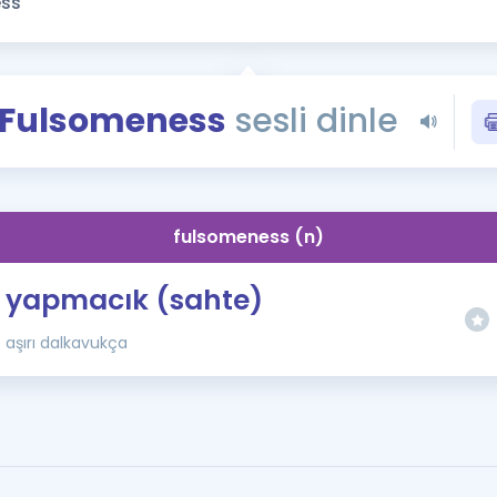
Kampanyalar
Eğitim ve Kitaplar
Blog
Fulsomeness
sesli dinle
YDS - YÖKDİL Tüm S
İngilizce Gram
İngilizce Gramer
fulsomeness (n)
yapmacık (sahte)
aşırı dalkavukça