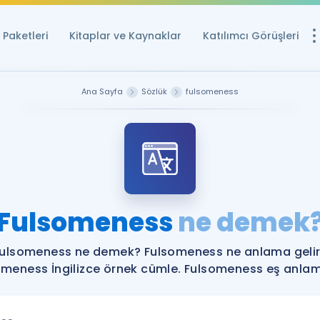
Paketleri
Kitaplar ve Kaynaklar
Katılımcı Görüşleri
Ücretsiz Kayna
Ana Sayfa
Sözlük
fulsomeness
YDS ve YÖKDİL içi
Sözlük
İngilizce Sınavları
Puan Hesapla
Fulsomeness
ne demek
YDS ve YÖKDİL P
Remz
Rehberlik Aracı
ulsomeness ne demek? Fulsomeness ne anlama geli
YDS ve YÖKDİL'e H
omeness İngilizce örnek cümle. Fulsomeness eş anlamlı
ÖSYM Sınav Ta
Tüm ÖSYM Sınavl