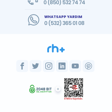
0 (850) 532 74 74
WHATSAPP YARDIM
0 (532) 365 01 08