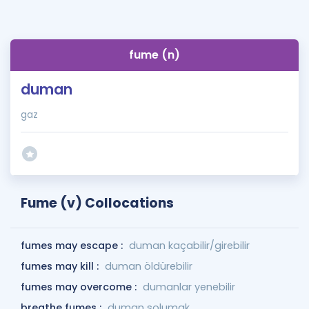
fume (n)
duman
gaz
Fume (v) Collocations
fumes may escape :
duman kaçabilir/girebilir
fumes may kill :
duman öldürebilir
fumes may overcome :
dumanlar yenebilir
breathe fumes :
duman solumak