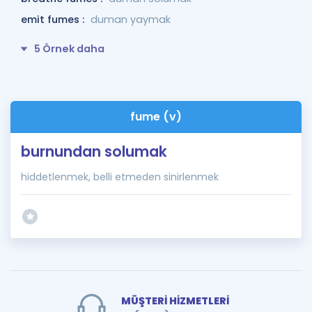
emit fumes :
duman yaymak
5 Örnek daha
fume (v)
burnundan solumak
hiddetlenmek, belli etmeden sinirlenmek
MÜŞTERİ HİZMETLERİ