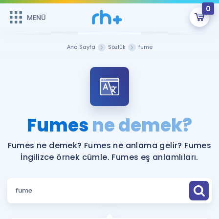
0
MENÜ
MENÜ
Üye Girişi
Ana Sayfa
Sözlük
fume
Online Dersler
Sepetin Şu An Boş.
Çalışma Paketleri
Remzi Hoca ile seni sınava hazırlayacak onlarca eğitim seni
bekliyor!
Kitaplar ve Kaynaklar
GİRİŞ YAP
Fumes
ne demek?
Katılımcı Görüşleri
Şifremi Hatırlamıyorum
Fumes ne demek? Fumes ne anlama gelir? Fumes
İngilizce örnek cümle. Fumes eş anlamlıları.
ÜYE DEĞİLİM
Faydalı Araçlar
Ücretsiz Kaynaklar
Blog
İngilizce Gramer
Hakkımızda
Kariyer
Sözlük
Soru & Cevap
İletişim