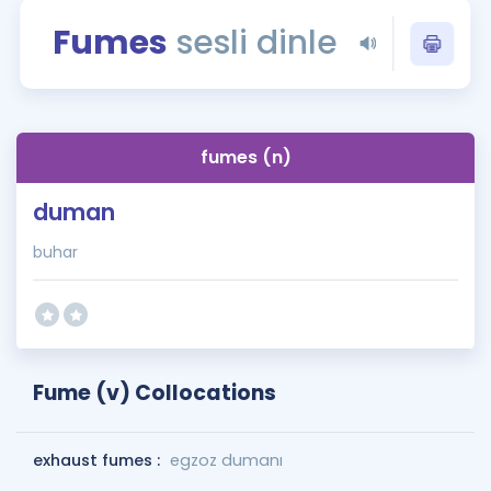
Puan Hesaplama
Fumes
sesli dinle
Rehberlik Aracı
ÖSYM Sınav Takvimi
fumes (n)
Kampanyalar
duman
Blog
buhar
İngilizce Gramer
Fume (v) Collocations
exhaust fumes :
egzoz dumanı