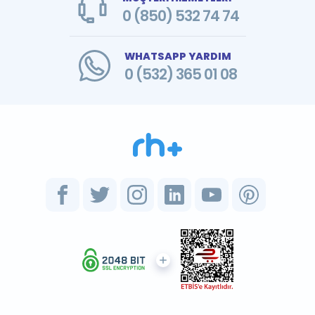
0 (850) 532 74 74
WHATSAPP YARDIM
0 (532) 365 01 08