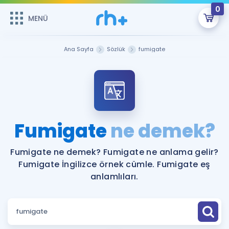
0
MENÜ
MENÜ
Üye Girişi
Ana Sayfa
Sözlük
fumigate
Online Dersler
Sepetin Şu An Boş.
Çalışma Paketleri
Remzi Hoca ile seni sınava hazırlayacak onlarca eğitim seni
bekliyor!
Kitaplar ve Kaynaklar
GİRİŞ YAP
Fumigate
ne demek?
Katılımcı Görüşleri
Şifremi Hatırlamıyorum
Fumigate ne demek? Fumigate ne anlama gelir?
Fumigate İngilizce örnek cümle. Fumigate eş
ÜYE DEĞİLİM
Faydalı Araçlar
anlamlıları.
Ücretsiz Kaynaklar
Blog
İngilizce Gramer
Hakkımızda
Kariyer
Sözlük
Soru & Cevap
İletişim