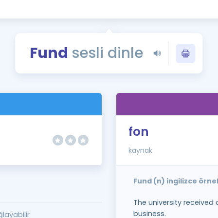
Kampanyalar
Eğitim ve Kitaplar
Blog
Fund
sesli dinle
YDS - YÖKDİL Tüm S
İngilizce Gram
İngilizce Gramer
fon
kaynak
Fund (n) ingilizce örn
The university received
business.
layabilir