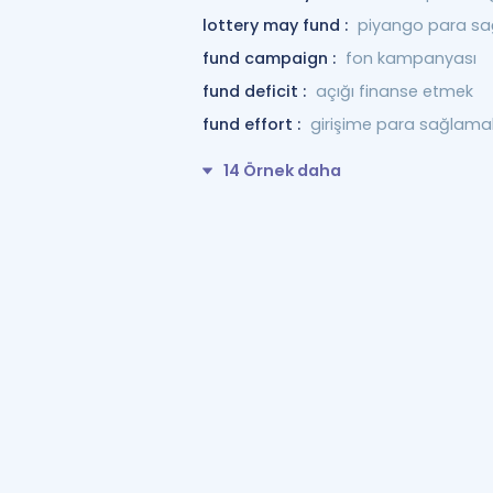
lottery may fund :
piyango para sağ
fund campaign :
fon kampanyası
fund deficit :
açığı finanse etmek
fund effort :
girişime para sağlama
14 Örnek daha