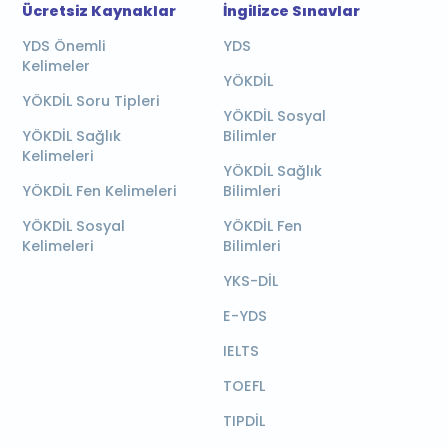
Ücretsiz Kaynaklar
İngilizce Sınavlar
YDS Önemli
YDS
Kelimeler
YÖKDİL
YÖKDİL Soru Tipleri
YÖKDİL Sosyal
YÖKDİL Sağlık
Bilimler
Kelimeleri
YÖKDİL Sağlık
YÖKDİL Fen Kelimeleri
Bilimleri
YÖKDİL Sosyal
YÖKDİL Fen
Kelimeleri
Bilimleri
YKS-DİL
E-YDS
IELTS
TOEFL
TIPDİL