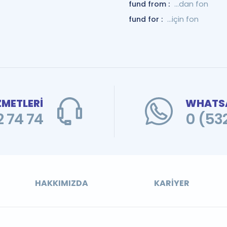
fund from :
...dan fon
fund for :
...için fon
ZMETLERİ
WHATSA
 74 74
0 (53
HAKKIMIZDA
KARIYER