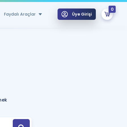
0
Faydalı Araçlar
Üye Girişi
klar
n Ücretsiz Kaynaklar
 için Özel Sözlük
Sepetin Şu An Boş.
ma
uan Hesaplama Aracı
i Hoca ile seni sınava hazırlayacak onlarca eğitim seni bekliyor!
Şifremi Hatırlamıyorum
GİRİŞ YAP
nek
azırlananlar için Öneriler
kvimi
ÜYE DEĞİLİM
arı Tek Takvimde