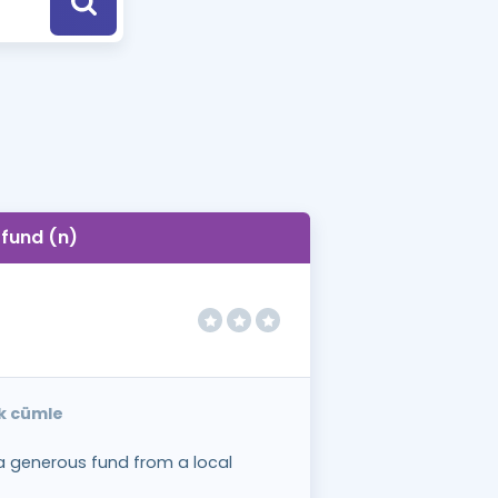
a Özel Fırsatlar
ınavlarla İlgili Haberler
er
 ve Konu Anlatımı
fund (n)
ek cümle
 a generous fund from a local