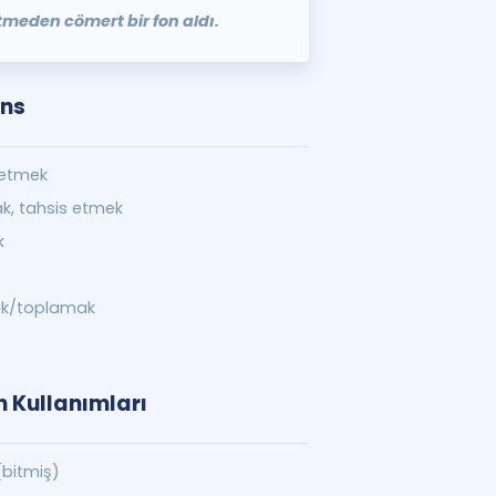
letmeden cömert bir fon aldı.
ons
netmek
k, tahsis etmek
k
ak/toplamak
n Kullanımları
(bitmiş)