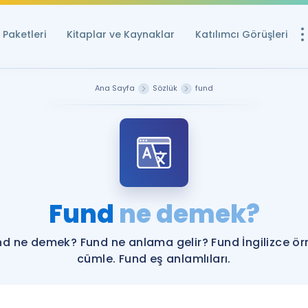
Paketleri
Kitaplar ve Kaynaklar
Katılımcı Görüşleri
Ücretsiz Kayna
Ana Sayfa
Sözlük
fund
YDS ve YÖKDİL içi
Sözlük
İngilizce Sınavları
Puan Hesapla
Fund
ne demek?
YDS ve YÖKDİL P
Remz
Rehberlik Aracı
nd ne demek? Fund ne anlama gelir? Fund İngilizce ör
YDS ve YÖKDİL'e H
cümle. Fund eş anlamlıları.
ÖSYM Sınav Ta
Tüm ÖSYM Sınavl