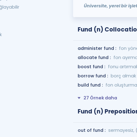
Üniversite, yerel bir iş
layabilir
Fund (n) Collocati
k
administer fund :
fon yö
allocate fund :
fon ayırma
boost fund :
fonu artırma
borrow fund :
borç almak
build fund :
fon oluşturm
27 Örnek daha
Fund (n) Prepositio
out of fund :
sermayesiz, 