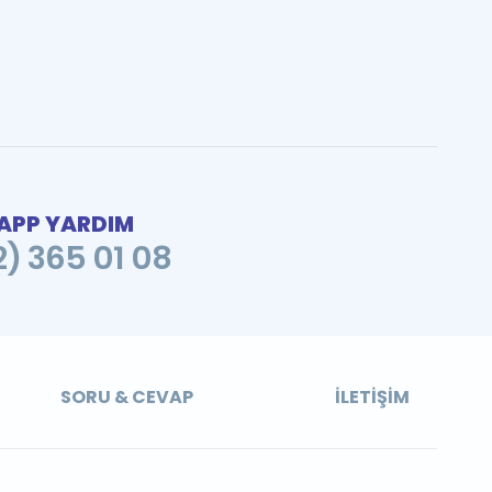
PP YARDIM
2) 365 01 08
SORU & CEVAP
İLETIŞIM