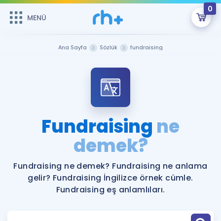
0
MENÜ
MENÜ
Üye Girişi
Ana Sayfa
Sözlük
fundraising
Online Dersler
Sepetin Şu An Boş.
Çalışma Paketleri
Remzi Hoca ile seni sınava hazırlayacak onlarca eğitim seni
bekliyor!
Kitaplar ve Kaynaklar
GİRİŞ YAP
Fundraising
ne
Katılımcı Görüşleri
demek?
Şifremi Hatırlamıyorum
ÜYE DEĞİLİM
Faydalı Araçlar
Fundraising ne demek? Fundraising ne anlama
gelir? Fundraising İngilizce örnek cümle.
Ücretsiz Kaynaklar
Blog
İngilizce Gramer
Fundraising eş anlamlıları.
Hakkımızda
Kariyer
Sözlük
Soru & Cevap
İletişim