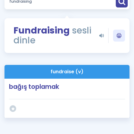
Puan Hesaplama
Rehberlik Aracı
Fundraising
sesli
ÖSYM Sınav Takvimi
dinle
Kampanyalar
Blog
fundraise (v)
İngilizce Gramer
bağış toplamak