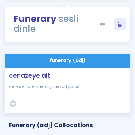
Puan Hesaplama
Funerary
sesli
Rehberlik Aracı
dinle
ÖSYM Sınav Takvimi
Kampanyalar
Blog
funerary (adj)
İngilizce Gramer
cenazeye ait
cenaze törenine ait, mezarlığa ait
Funerary (adj) Collocations