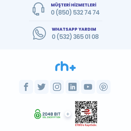
MÜŞTERİ HİZMETLERİ
0 (850) 532 74 74
WHATSAPP YARDIM
0 (532) 365 01 08