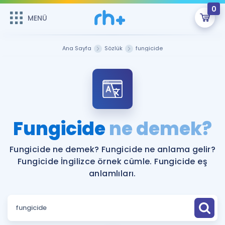
0
MENÜ
MENÜ
Üye Girişi
Ana Sayfa
Sözlük
fungicide
Online Dersler
Sepetin Şu An Boş.
Çalışma Paketleri
Remzi Hoca ile seni sınava hazırlayacak onlarca eğitim seni
bekliyor!
Kitaplar ve Kaynaklar
GİRİŞ YAP
Fungicide
ne demek?
Katılımcı Görüşleri
Şifremi Hatırlamıyorum
Fungicide ne demek? Fungicide ne anlama gelir?
Fungicide İngilizce örnek cümle. Fungicide eş
ÜYE DEĞİLİM
Faydalı Araçlar
anlamlıları.
Ücretsiz Kaynaklar
Blog
İngilizce Gramer
Hakkımızda
Kariyer
Sözlük
Soru & Cevap
İletişim