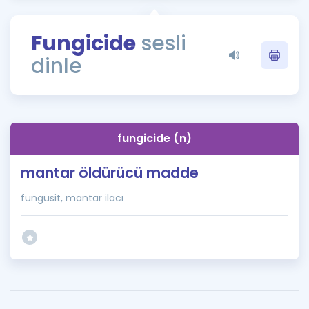
Puan Hesaplama
Fungicide
sesli
Rehberlik Aracı
dinle
ÖSYM Sınav Takvimi
Kampanyalar
Blog
fungicide (n)
İngilizce Gramer
mantar öldürücü madde
fungusit, mantar ilacı