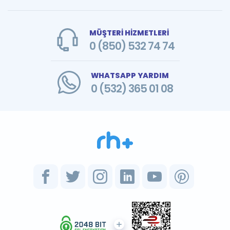
MÜŞTERİ HİZMETLERİ
0 (850) 532 74 74
WHATSAPP YARDIM
0 (532) 365 01 08