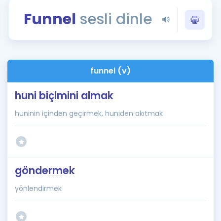
Puan Hesaplama
Funnel
sesli dinle
Rehberlik Aracı
ÖSYM Sınav Takvimi
funnel (v)
Kampanyalar
huni biçimini almak
Blog
huninin içinden geçirmek, huniden akıtmak
İngilizce Gramer
göndermek
yönlendirmek