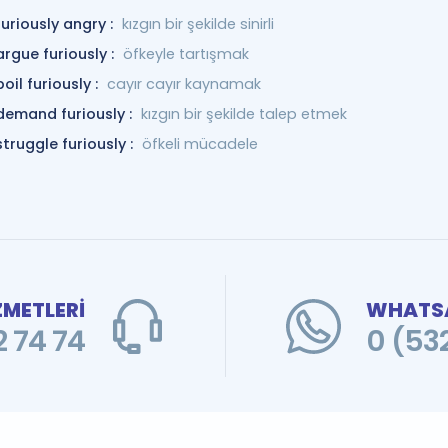
furiously angry :
kızgın bir şekilde sinirli
argue furiously :
öfkeyle tartışmak
boil furiously :
cayır cayır kaynamak
demand furiously :
kızgın bir şekilde talep etmek
struggle furiously :
öfkeli mücadele
ZMETLERİ
WHATSA
 74 74
0 (53