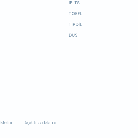
IELTS
TOEFL
TIPDİL
DUS
 Metni
Açık Rıza Metni