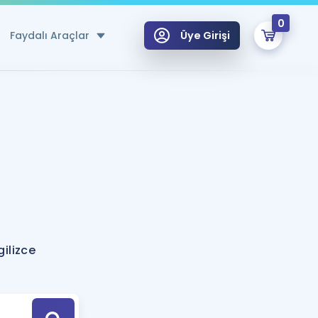
0
Faydalı Araçlar
Üye Girişi
klar
n Ücretsiz Kaynaklar
 için Özel Sözlük
Sepetin Şu An Boş.
ma
uan Hesaplama Aracı
i Hoca ile seni sınava hazırlayacak onlarca eğitim seni bekliyor!
Şifremi Hatırlamıyorum
GİRİŞ YAP
gilizce
azırlananlar için Öneriler
kvimi
ÜYE DEĞİLİM
arı Tek Takvimde