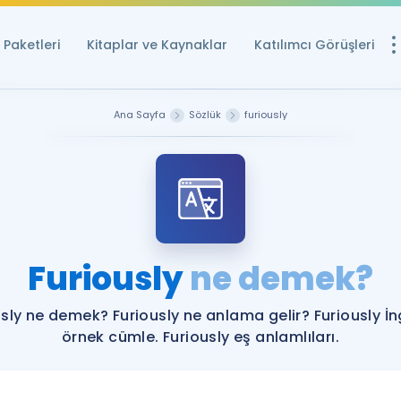
Paketleri
Kitaplar ve Kaynaklar
Katılımcı Görüşleri
Ücretsiz Kayna
Ana Sayfa
Sözlük
furiously
YDS ve YÖKDİL içi
Sözlük
İngilizce Sınavları
Puan Hesapla
Furiously
ne demek?
YDS ve YÖKDİL P
Remz
Rehberlik Aracı
sly ne demek? Furiously ne anlama gelir? Furiously İn
YDS ve YÖKDİL'e H
örnek cümle. Furiously eş anlamlıları.
ÖSYM Sınav Ta
Tüm ÖSYM Sınavl