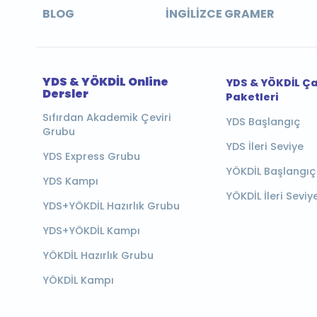
BLOG
İNGILIZCE GRAMER
YDS & YÖKDİL Online
YDS & YÖKDİL Ç
Dersler
Paketleri
Sıfırdan Akademik Çeviri
YDS Başlangıç
Grubu
YDS İleri Seviye
YDS Express Grubu
YÖKDİL Başlangıç
YDS Kampı
YÖKDİL İleri Seviy
YDS+YÖKDİL Hazırlık Grubu
YDS+YÖKDİL Kampı
YÖKDİL Hazırlık Grubu
YÖKDİL Kampı