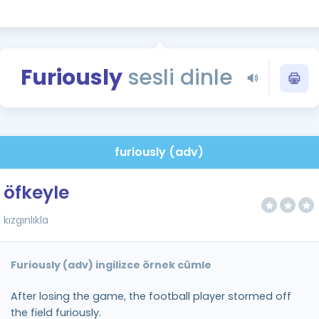
Kampanyalar
Eğitim ve Kitaplar
Blog
Furiously
sesli dinle
YDS - YÖKDİL Tüm S
İngilizce Gram
İngilizce Gramer
furiously (adv)
öfkeyle
kızgınlıkla
Furiously (adv) ingilizce örnek cümle
After losing the game, the football player stormed off
the field furiously.