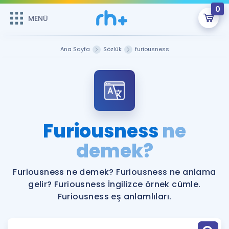
0
MENÜ
MENÜ
Üye Girişi
Ana Sayfa
Sözlük
furiousness
Online Dersler
Sepetin Şu An Boş.
Çalışma Paketleri
Remzi Hoca ile seni sınava hazırlayacak onlarca eğitim seni
bekliyor!
Kitaplar ve Kaynaklar
GİRİŞ YAP
Furiousness
ne
Katılımcı Görüşleri
demek?
Şifremi Hatırlamıyorum
ÜYE DEĞİLİM
Faydalı Araçlar
Furiousness ne demek? Furiousness ne anlama
gelir? Furiousness İngilizce örnek cümle.
Ücretsiz Kaynaklar
Blog
İngilizce Gramer
Furiousness eş anlamlıları.
Hakkımızda
Kariyer
Sözlük
Soru & Cevap
İletişim