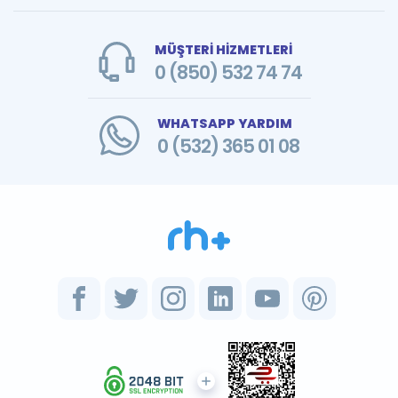
MÜŞTERİ HİZMETLERİ
0 (850) 532 74 74
WHATSAPP YARDIM
0 (532) 365 01 08