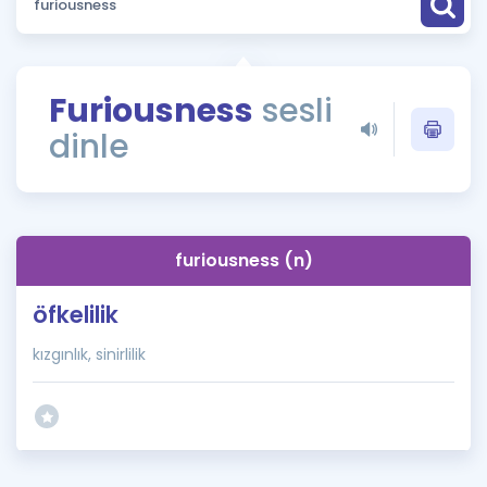
Puan Hesaplama
Rehberlik Aracı
Furiousness
sesli
ÖSYM Sınav Takvimi
dinle
Kampanyalar
Blog
furiousness (n)
İngilizce Gramer
öfkelilik
kızgınlık, sinirlilik