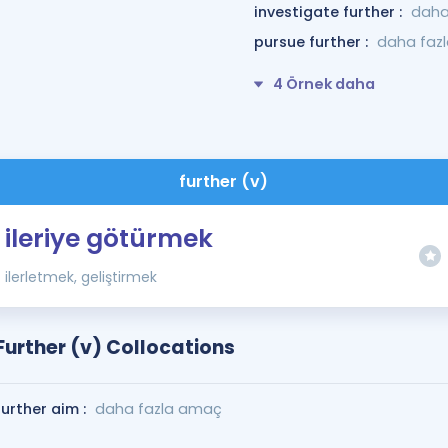
investigate further :
daha
pursue further :
daha faz
4 Örnek daha
further (v)
ileriye götürmek
ilerletmek, geliştirmek
Further (v) Collocations
further aim :
daha fazla amaç