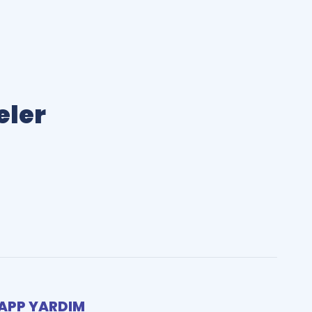
eler
PP YARDIM