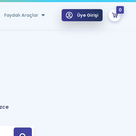
0
Faydalı Araçlar
Üye Girişi
klar
n Ücretsiz Kaynaklar
 için Özel Sözlük
Sepetin Şu An Boş.
ma
uan Hesaplama Aracı
i Hoca ile seni sınava hazırlayacak onlarca eğitim seni bekliyor!
Şifremi Hatırlamıyorum
GİRİŞ YAP
izce
azırlananlar için Öneriler
kvimi
ÜYE DEĞİLİM
arı Tek Takvimde