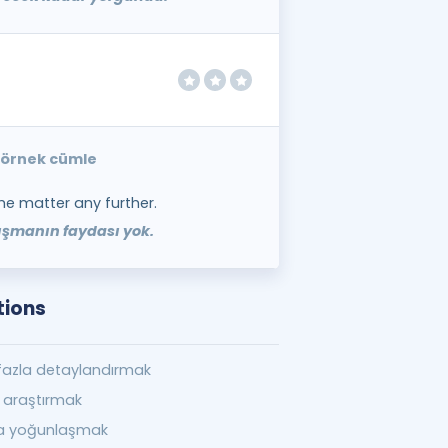
e örnek cümle
the matter any further.
ışmanın faydası yok.
tions
fazla detaylandırmak
i araştırmak
a yoğunlaşmak