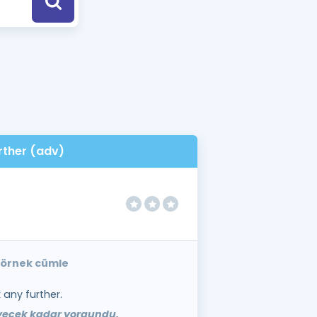
a Özel Fırsatlar
ınavlarla İlgili Haberler
er
 ve Konu Anlatımı
rther (adv)
e örnek cümle
 any further.
yecek kadar yorgundu.