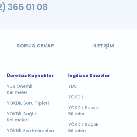
2) 365 01 08
SORU & CEVAP
İLETIŞIM
Ücretsiz Kaynaklar
İngilizce Sınavlar
YDS Önemli
YDS
Kelimeler
YÖKDİL
YÖKDİL Soru Tipleri
YÖKDİL Sosyal
YÖKDİL Sağlık
Bilimler
Kelimeleri
YÖKDİL Sağlık
YÖKDİL Fen Kelimeleri
Bilimleri