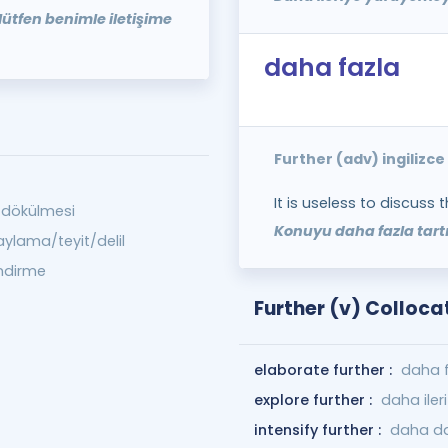
lütfen benimle iletişime
daha fazla
Further (adv) ingilizc
It is useless to discuss 
 dökülmesi
Konuyu daha fazla tart
aylama/teyit/delil
endirme
Further (v) Colloca
elaborate further :
daha 
explore further :
daha iler
intensify further :
daha d