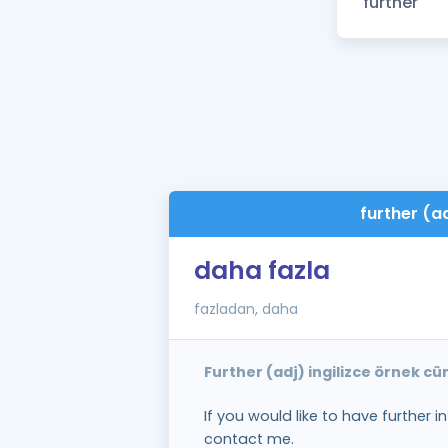
further (a
daha fazla
fazladan, daha
Further (adj) ingilizce örnek cü
If you would like to have further 
contact me.