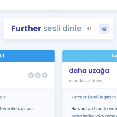
Kampanyalar
Eğitim ve Kitaplar
Blog
Further
sesli dinle
YDS - YÖKDİL Tüm S
İngilizce Gram
İngilizce Gramer
dj)
fu
daha uzağa
daha ileriye, öteye
mle
Further (adv) ingilizc
information, please
He was too tired to walk
Daha ileriye yürüyeme