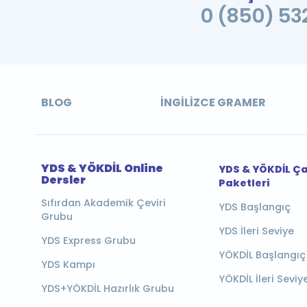
0 (850) 532
BLOG
İNGILIZCE GRAMER
YDS & YÖKDİL Online
YDS & YÖKDİL Ç
Dersler
Paketleri
Sıfırdan Akademik Çeviri
YDS Başlangıç
Grubu
YDS İleri Seviye
YDS Express Grubu
YÖKDİL Başlangıç
YDS Kampı
YÖKDİL İleri Seviy
YDS+YÖKDİL Hazırlık Grubu