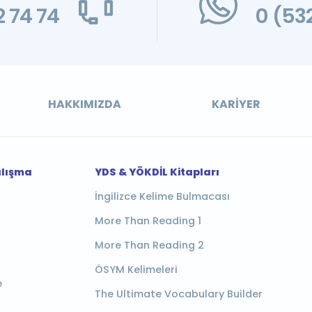
 74 74
0 (53
HAKKIMIZDA
KARIYER
alışma
YDS & YÖKDİL Kitapları
İngilizce Kelime Bulmacası
More Than Reading 1
More Than Reading 2
ÖSYM Kelimeleri
e
The Ultimate Vocabulary Builder