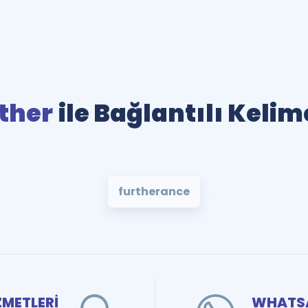
ther
ile Bağlantılı Kelim
furtherance
ZMETLERİ
WHATSA