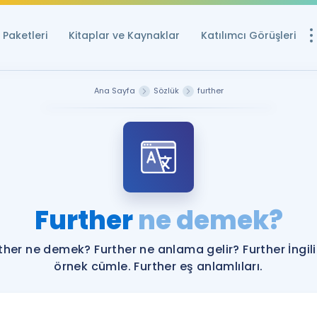
Paketleri
Kitaplar ve Kaynaklar
Katılımcı Görüşleri
Ücretsiz Kayna
Ana Sayfa
Sözlük
further
YDS ve YÖKDİL içi
Sözlük
İngilizce Sınavları
Puan Hesapla
Further
ne demek?
YDS ve YÖKDİL P
Remz
Rehberlik Aracı
ther ne demek? Further ne anlama gelir? Further İngil
YDS ve YÖKDİL'e H
örnek cümle. Further eş anlamlıları.
ÖSYM Sınav Ta
Tüm ÖSYM Sınavl