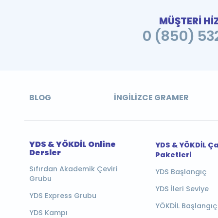
MÜŞTERİ Hİ
0 (850) 532
BLOG
İNGILIZCE GRAMER
YDS & YÖKDİL Online
YDS & YÖKDİL Ç
Dersler
Paketleri
Sıfırdan Akademik Çeviri
YDS Başlangıç
Grubu
YDS İleri Seviye
YDS Express Grubu
YÖKDİL Başlangıç
YDS Kampı