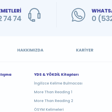
ZMETLERİ
WHATSA
 74 74
0 (53
HAKKIMIZDA
KARIYER
alışma
YDS & YÖKDİL Kitapları
İngilizce Kelime Bulmacası
More Than Reading 1
More Than Reading 2
ÖSYM Kelimeleri