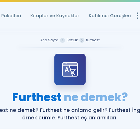
Paketleri
Kitaplar ve Kaynaklar
Katılımcı Görüşleri
Ücretsiz Kayna
Ana Sayfa
Sözlük
furthest
YDS ve YÖKDİL içi
Sözlük
İngilizce Sınavları
Puan Hesapla
Furthest
ne demek?
YDS ve YÖKDİL P
Remz
Rehberlik Aracı
est ne demek? Furthest ne anlama gelir? Furthest İng
YDS ve YÖKDİL'e H
örnek cümle. Furthest eş anlamlıları.
ÖSYM Sınav Ta
Tüm ÖSYM Sınavl