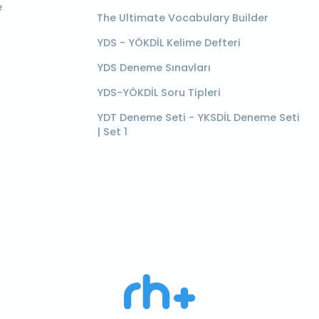
e
The Ultimate Vocabulary Builder
YDS - YÖKDİL Kelime Defteri
YDS Deneme Sınavları
YDS-YÖKDİL Soru Tipleri
YDT Deneme Seti - YKSDİL Deneme Seti
| Set 1