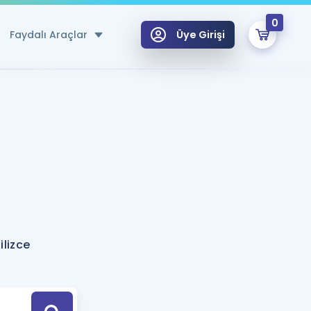
0
Faydalı Araçlar
Üye Girişi
klar
n Ücretsiz Kaynaklar
 için Özel Sözlük
Sepetin Şu An Boş.
ma
uan Hesaplama Aracı
i Hoca ile seni sınava hazırlayacak onlarca eğitim seni bekliyor!
Şifremi Hatırlamıyorum
GİRİŞ YAP
ilizce
azırlananlar için Öneriler
kvimi
ÜYE DEĞİLİM
arı Tek Takvimde