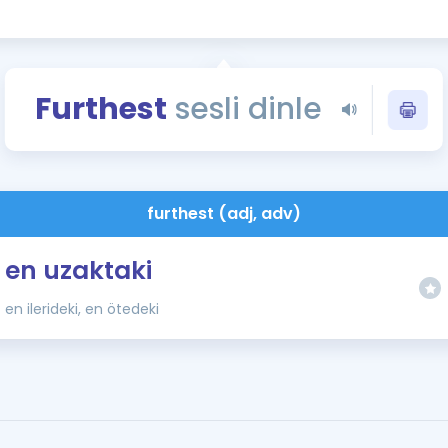
Kampanyalar
Eğitim ve Kitaplar
Blog
Furthest
sesli dinle
YDS - YÖKDİL Tüm S
İngilizce Gram
İngilizce Gramer
furthest (adj, adv)
en uzaktaki
en ilerideki, en ötedeki