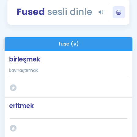
Puan Hesaplama
Fused
sesli dinle
Rehberlik Aracı
ÖSYM Sınav Takvimi
fuse (v)
Kampanyalar
birleşmek
Blog
kaynaştırmak
İngilizce Gramer
eritmek