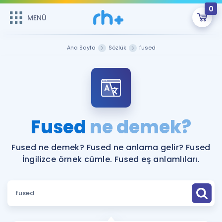
0
MENÜ
MENÜ
Üye Girişi
Ana Sayfa
Sözlük
fused
Online Dersler
Sepetin Şu An Boş.
Çalışma Paketleri
Remzi Hoca ile seni sınava hazırlayacak onlarca eğitim seni
bekliyor!
Kitaplar ve Kaynaklar
GİRİŞ YAP
Fused
ne demek?
Katılımcı Görüşleri
Şifremi Hatırlamıyorum
Fused ne demek? Fused ne anlama gelir? Fused
İngilizce örnek cümle. Fused eş anlamlıları.
ÜYE DEĞİLİM
Faydalı Araçlar
Ücretsiz Kaynaklar
Blog
İngilizce Gramer
Hakkımızda
Kariyer
Sözlük
Soru & Cevap
İletişim