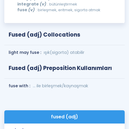
integrate
(v)
: bütünleştirmek
fuse
(v)
: birleşmek, eritmek, sigorta atmak
Fused (adj) Collocations
light may fuse :
ışık(sigorta) atabilir
Fused (adj) Preposition Kullanımları
fuse with :
… ile birleşmek/kaynaşmak
fused (adj)