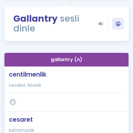
Puan Hesaplama
Gallantry
sesli
Rehberlik Aracı
dinle
ÖSYM Sınav Takvimi
Kampanyalar
Blog
gallantry (n)
İngilizce Gramer
centilmenlik
nezaket, kibarlık
cesaret
kahramanlık