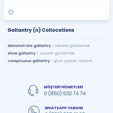
Gallantry (n) Collocations
demonstrate gallantry :
cesaret göstermek
show gallantry :
cesaret göstermek
conspicuous gallantry :
göze çarpan cesaret
MÜŞTERİ HİZMETLERİ
0 (850) 532 74 74
WHATSAPP YARDIM