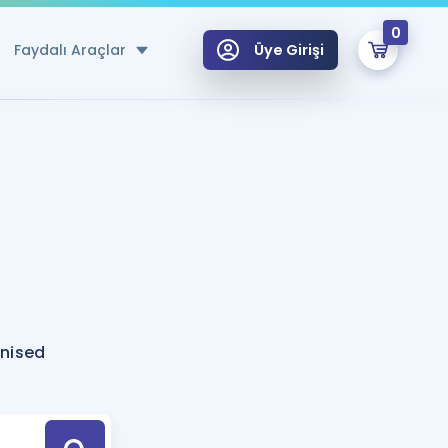
0
Faydalı Araçlar
Üye Girişi
klar
n Ücretsiz Kaynaklar
 için Özel Sözlük
Sepetin Şu An Boş.
ma
uan Hesaplama Aracı
i Hoca ile seni sınava hazırlayacak onlarca eğitim seni bekliyor!
Şifremi Hatırlamıyorum
GİRİŞ YAP
anised
azırlananlar için Öneriler
kvimi
ÜYE DEĞİLİM
arı Tek Takvimde