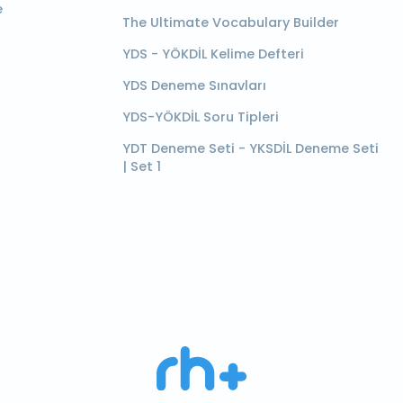
e
The Ultimate Vocabulary Builder
YDS - YÖKDİL Kelime Defteri
YDS Deneme Sınavları
YDS-YÖKDİL Soru Tipleri
YDT Deneme Seti - YKSDİL Deneme Seti
| Set 1