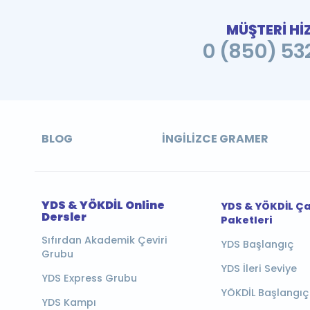
MÜŞTERİ Hİ
0 (850) 532
BLOG
İNGILIZCE GRAMER
YDS & YÖKDİL Online
YDS & YÖKDİL Ç
Dersler
Paketleri
Sıfırdan Akademik Çeviri
YDS Başlangıç
Grubu
YDS İleri Seviye
YDS Express Grubu
YÖKDİL Başlangıç
YDS Kampı