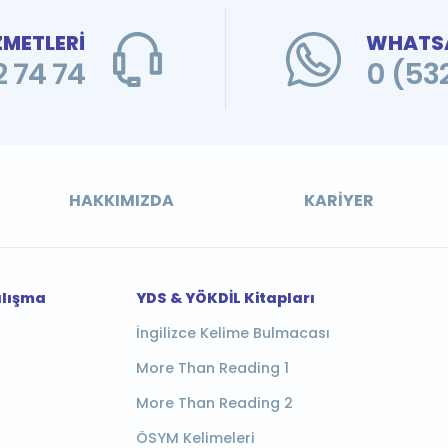
ZMETLERİ
WHATSA
 74 74
0 (53
HAKKIMIZDA
KARIYER
alışma
YDS & YÖKDİL Kitapları
İngilizce Kelime Bulmacası
More Than Reading 1
More Than Reading 2
ÖSYM Kelimeleri