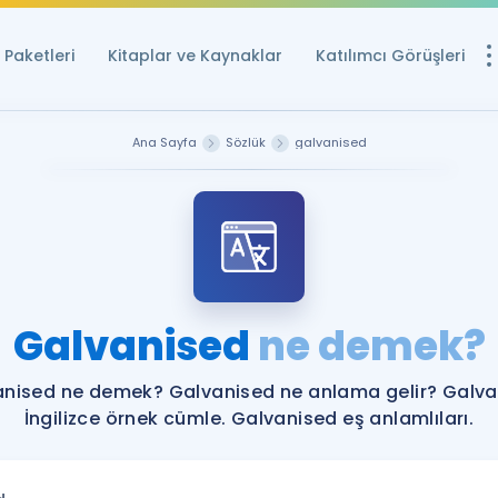
Paketleri
Kitaplar ve Kaynaklar
Katılımcı Görüşleri
Ücretsiz Kayna
Ana Sayfa
Sözlük
galvanised
YDS ve YÖKDİL içi
Sözlük
İngilizce Sınavları
Puan Hesapla
Galvanised
ne demek?
YDS ve YÖKDİL P
Remz
Rehberlik Aracı
nised ne demek? Galvanised ne anlama gelir? Galv
YDS ve YÖKDİL'e H
İngilizce örnek cümle. Galvanised eş anlamlıları.
ÖSYM Sınav Ta
Tüm ÖSYM Sınavl