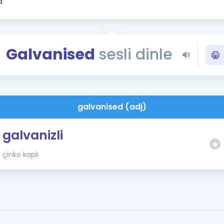
Kampanyalar
Eğitim ve Kitaplar
Blog
Galvanised
sesli dinle
YDS - YÖKDİL Tüm S
İngilizce Gram
İngilizce Gramer
galvanised (adj)
galvanizli
çinko kaplı