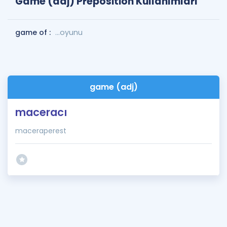
Game (adj) Preposition Kullanımları
game of :
...oyunu
game (adj)
maceracı
maceraperest