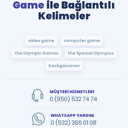
Game
ile Bağlantılı
Kelimeler
video game
computer game
the Olympic Games
the Special Olympics
backgammon
MÜŞTERİ HİZMETLERİ
0 (850) 532 74 74
WHATSAPP YARDIM
0 (532) 365 01 08