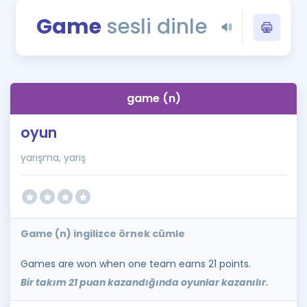
Puan Hesaplama
Game
sesli dinle
Rehberlik Aracı
ÖSYM Sınav Takvimi
game (n)
Kampanyalar
oyun
Blog
yarışma, yarış
İngilizce Gramer
Game (n) ingilizce örnek cümle
Games are won when one team earns 21 points.
Bir takım 21 puan kazandığında oyunlar kazanılır.