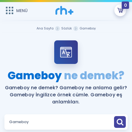
0
MENÜ
MENÜ
Üye Girişi
Ana Sayfa
Sözlük
Gameboy
Online Dersler
Sepetin Şu An Boş.
Çalışma Paketleri
Remzi Hoca ile seni sınava hazırlayacak onlarca eğitim seni
bekliyor!
Kitaplar ve Kaynaklar
GİRİŞ YAP
Gameboy
ne demek?
Katılımcı Görüşleri
Şifremi Hatırlamıyorum
Gameboy ne demek? Gameboy ne anlama gelir?
Gameboy İngilizce örnek cümle. Gameboy eş
ÜYE DEĞİLİM
Faydalı Araçlar
anlamlıları.
Ücretsiz Kaynaklar
Blog
İngilizce Gramer
Hakkımızda
Kariyer
Sözlük
Soru & Cevap
İletişim