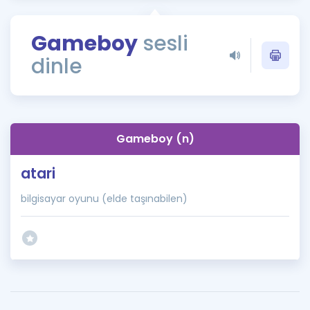
Puan Hesaplama
Gameboy
sesli
Rehberlik Aracı
dinle
ÖSYM Sınav Takvimi
Kampanyalar
Blog
Gameboy (n)
İngilizce Gramer
atari
bilgisayar oyunu (elde taşınabilen)