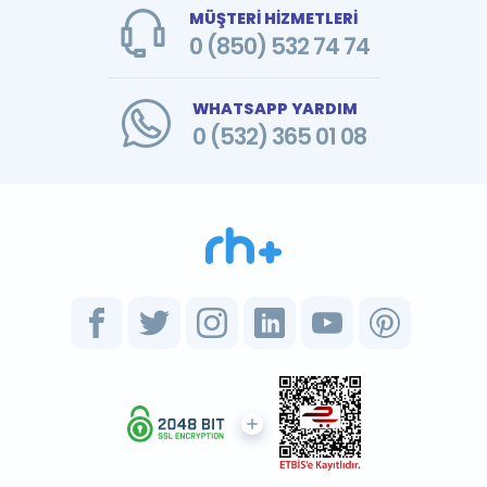
MÜŞTERİ HİZMETLERİ
0 (850) 532 74 74
WHATSAPP YARDIM
0 (532) 365 01 08