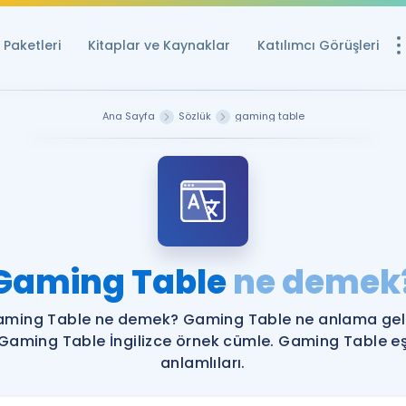
Paketleri
Kitaplar ve Kaynaklar
Katılımcı Görüşleri
Ücretsiz Kayna
Ana Sayfa
Sözlük
gaming table
YDS ve YÖKDİL içi
Sözlük
İngilizce Sınavları
Puan Hesapla
Gaming Table
ne demek
YDS ve YÖKDİL P
Remz
Rehberlik Aracı
ming Table ne demek? Gaming Table ne anlama gel
YDS ve YÖKDİL'e H
Gaming Table İngilizce örnek cümle. Gaming Table e
anlamlıları.
ÖSYM Sınav Ta
Tüm ÖSYM Sınavl