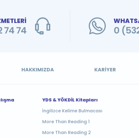
ZMETLERİ
WHATSA
 74 74
0 (53
HAKKIMIZDA
KARIYER
alışma
YDS & YÖKDİL Kitapları
İngilizce Kelime Bulmacası
More Than Reading 1
More Than Reading 2