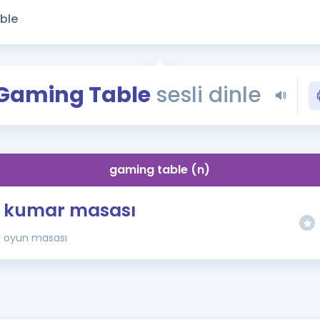
Kampanyalar
Eğitim ve Kitaplar
Blog
YDS - YÖKDİL Tüm S
Gaming Table
sesli dinle
İngilizce Gram
İngilizce Gramer
gaming table (n)
kumar masası
oyun masası