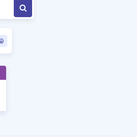
a Özel Fırsatlar
ınavlarla İlgili Haberler
er
 ve Konu Anlatımı