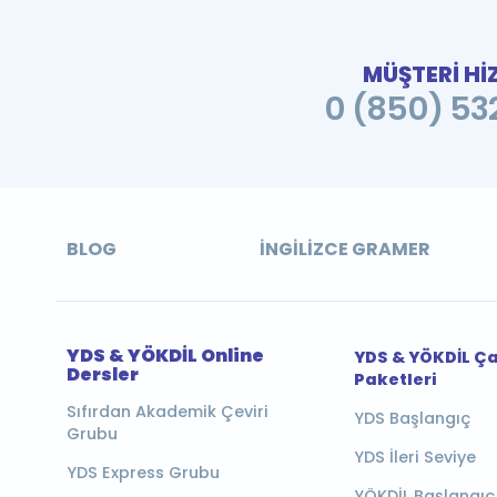
MÜŞTERİ Hİ
0 (850) 532
BLOG
İNGILIZCE GRAMER
YDS & YÖKDİL Online
YDS & YÖKDİL Ç
Dersler
Paketleri
Sıfırdan Akademik Çeviri
YDS Başlangıç
Grubu
YDS İleri Seviye
YDS Express Grubu
YÖKDİL Başlangıç