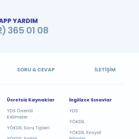
PP YARDIM
2) 365 01 08
SORU & CEVAP
İLETIŞIM
Ücretsiz Kaynaklar
İngilizce Sınavlar
YDS Önemli
YDS
Kelimeler
YÖKDİL
YÖKDİL Soru Tipleri
YÖKDİL Sosyal
YÖKDİL Sağlık
Bilimler