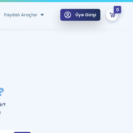
0
Faydalı Araçlar
Üye Girişi
klar
n Ücretsiz Kaynaklar
 için Özel Sözlük
Sepetin Şu An Boş.
ma
?
uan Hesaplama Aracı
i Hoca ile seni sınava hazırlayacak onlarca eğitim seni bekliyor!
Şifremi Hatırlamıyorum
GİRİŞ YAP
ir?
azırlananlar için Öneriler
ş
kvimi
ÜYE DEĞİLİM
arı Tek Takvimde