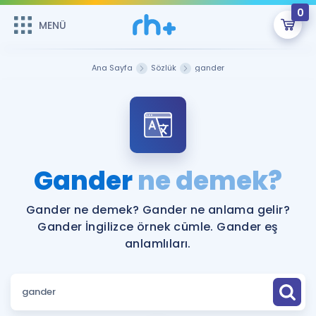
0
MENÜ
MENÜ
Üye Girişi
Ana Sayfa
Sözlük
gander
Online Dersler
Sepetin Şu An Boş.
Çalışma Paketleri
Remzi Hoca ile seni sınava hazırlayacak onlarca eğitim seni
bekliyor!
Kitaplar ve Kaynaklar
GİRİŞ YAP
Gander
ne demek?
Katılımcı Görüşleri
Şifremi Hatırlamıyorum
Gander ne demek? Gander ne anlama gelir?
Gander İngilizce örnek cümle. Gander eş
ÜYE DEĞİLİM
Faydalı Araçlar
anlamlıları.
Ücretsiz Kaynaklar
Blog
İngilizce Gramer
Hakkımızda
Kariyer
Sözlük
Soru & Cevap
İletişim