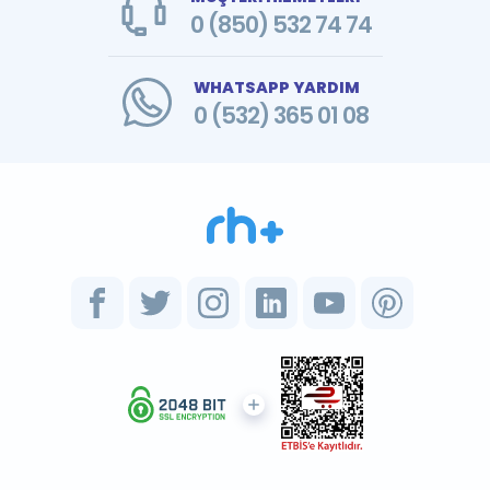
0 (850) 532 74 74
WHATSAPP YARDIM
0 (532) 365 01 08