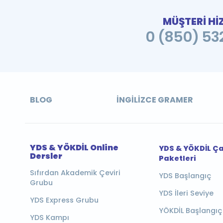
MÜŞTERİ Hİ
0 (850) 532
BLOG
İNGILIZCE GRAMER
YDS & YÖKDİL Online
YDS & YÖKDİL Ç
Dersler
Paketleri
Sıfırdan Akademik Çeviri
YDS Başlangıç
Grubu
YDS İleri Seviye
YDS Express Grubu
YÖKDİL Başlangıç
YDS Kampı