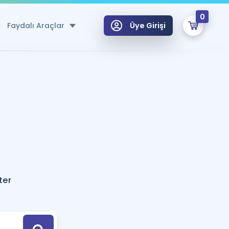
0
Faydalı Araçlar
Üye Girişi
klar
n Ücretsiz Kaynaklar
 için Özel Sözlük
Sepetin Şu An Boş.
ma
uan Hesaplama Aracı
i Hoca ile seni sınava hazırlayacak onlarca eğitim seni bekliyor!
Şifremi Hatırlamıyorum
GİRİŞ YAP
ter
azırlananlar için Öneriler
kvimi
ÜYE DEĞİLİM
arı Tek Takvimde