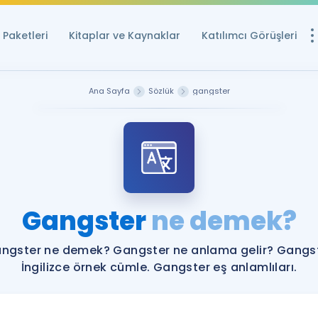
Paketleri
Kitaplar ve Kaynaklar
Katılımcı Görüşleri
Ücretsiz Kayna
Ana Sayfa
Sözlük
gangster
YDS ve YÖKDİL içi
Sözlük
İngilizce Sınavları
Puan Hesapla
Gangster
ne demek?
YDS ve YÖKDİL P
Remz
Rehberlik Aracı
ngster ne demek? Gangster ne anlama gelir? Gangs
YDS ve YÖKDİL'e H
İngilizce örnek cümle. Gangster eş anlamlıları.
ÖSYM Sınav Ta
Tüm ÖSYM Sınavl