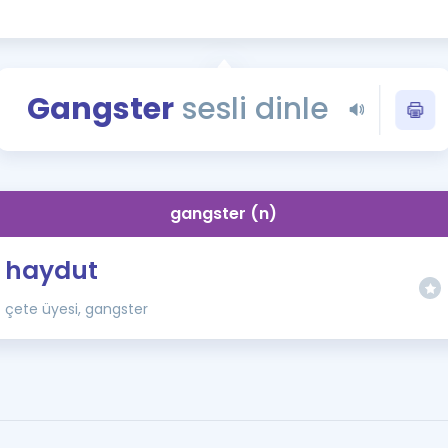
Kampanyalar
Eğitim ve Kitaplar
Blog
Gangster
sesli dinle
YDS - YÖKDİL Tüm S
İngilizce Gram
İngilizce Gramer
gangster (n)
haydut
çete üyesi, gangster