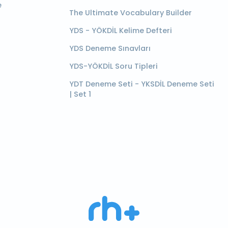
e
The Ultimate Vocabulary Builder
YDS - YÖKDİL Kelime Defteri
YDS Deneme Sınavları
YDS-YÖKDİL Soru Tipleri
YDT Deneme Seti - YKSDİL Deneme Seti
| Set 1