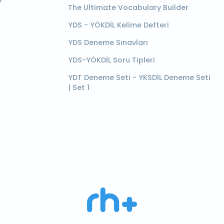
e
The Ultimate Vocabulary Builder
YDS - YÖKDİL Kelime Defteri
YDS Deneme Sınavları
YDS-YÖKDİL Soru Tipleri
YDT Deneme Seti - YKSDİL Deneme Seti
| Set 1