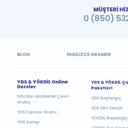
MÜŞTERİ Hİ
0 (850) 532
BLOG
İNGILIZCE GRAMER
YDS & YÖKDİL Online
YDS & YÖKDİL Ç
Dersler
Paketleri
Sıfırdan Akademik Çeviri
YDS Başlangıç
Grubu
YDS İleri Seviye
YDS Express Grubu
YÖKDİL Başlangıç
YDS Kampı