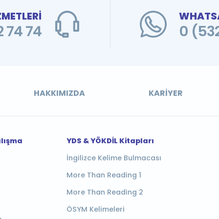
ZMETLERİ
WHATSA
 74 74
0 (53
HAKKIMIZDA
KARIYER
alışma
YDS & YÖKDİL Kitapları
İngilizce Kelime Bulmacası
More Than Reading 1
More Than Reading 2
ÖSYM Kelimeleri