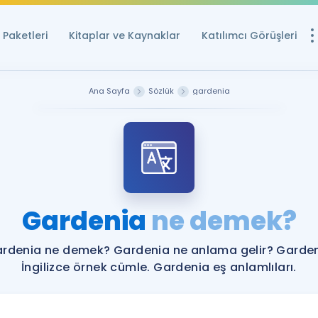
Paketleri
Kitaplar ve Kaynaklar
Katılımcı Görüşleri
Ücretsiz Kayna
Ana Sayfa
Sözlük
gardenia
YDS ve YÖKDİL içi
Sözlük
İngilizce Sınavları
Puan Hesapla
Gardenia
ne demek?
YDS ve YÖKDİL P
Remz
Rehberlik Aracı
rdenia ne demek? Gardenia ne anlama gelir? Garde
YDS ve YÖKDİL'e H
İngilizce örnek cümle. Gardenia eş anlamlıları.
ÖSYM Sınav Ta
Tüm ÖSYM Sınavl