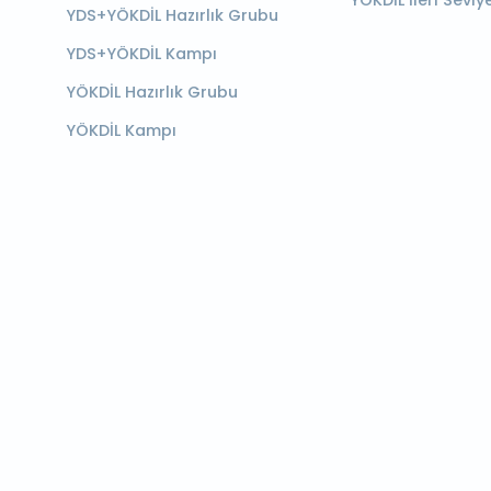
YÖKDİL İleri Seviy
YDS+YÖKDİL Hazırlık Grubu
YDS+YÖKDİL Kampı
YÖKDİL Hazırlık Grubu
YÖKDİL Kampı