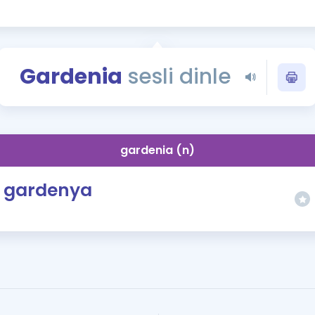
Kampanyalar
Eğitim ve Kitaplar
Blog
Gardenia
sesli dinle
YDS - YÖKDİL Tüm S
İngilizce Gram
İngilizce Gramer
gardenia (n)
gardenya