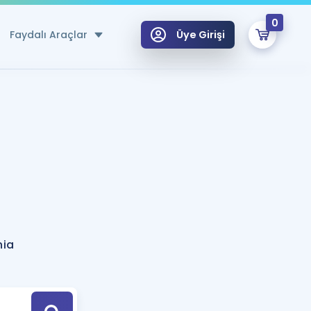
0
Faydalı Araçlar
Üye Girişi
klar
n Ücretsiz Kaynaklar
 için Özel Sözlük
Sepetin Şu An Boş.
ma
uan Hesaplama Aracı
i Hoca ile seni sınava hazırlayacak onlarca eğitim seni bekliyor!
Şifremi Hatırlamıyorum
GİRİŞ YAP
nia
azırlananlar için Öneriler
kvimi
ÜYE DEĞİLİM
arı Tek Takvimde