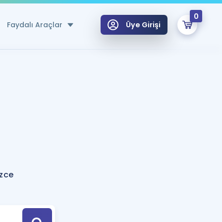
0
Faydalı Araçlar
Üye Girişi
klar
n Ücretsiz Kaynaklar
 için Özel Sözlük
Sepetin Şu An Boş.
ma
uan Hesaplama Aracı
i Hoca ile seni sınava hazırlayacak onlarca eğitim seni bekliyor!
Şifremi Hatırlamıyorum
GİRİŞ YAP
izce
azırlananlar için Öneriler
kvimi
ÜYE DEĞİLİM
arı Tek Takvimde