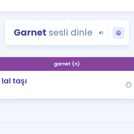
Kampanyalar
Eğitim ve Kitaplar
Blog
Garnet
sesli dinle
YDS - YÖKDİL Tüm S
İngilizce Gram
İngilizce Gramer
garnet (n)
lal taşı