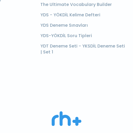
e
The Ultimate Vocabulary Builder
YDS - YÖKDİL Kelime Defteri
YDS Deneme Sınavları
YDS-YÖKDİL Soru Tipleri
YDT Deneme Seti - YKSDİL Deneme Seti
| Set 1