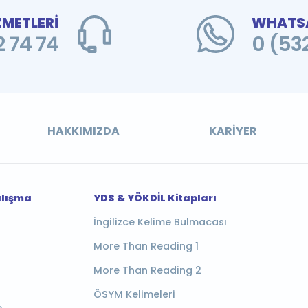
ZMETLERİ
WHATSA
 74 74
0 (53
HAKKIMIZDA
KARIYER
alışma
YDS & YÖKDİL Kitapları
İngilizce Kelime Bulmacası
More Than Reading 1
More Than Reading 2
ÖSYM Kelimeleri