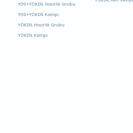
YÖKDİL İleri Seviy
YDS+YÖKDİL Hazırlık Grubu
YDS+YÖKDİL Kampı
YÖKDİL Hazırlık Grubu
YÖKDİL Kampı