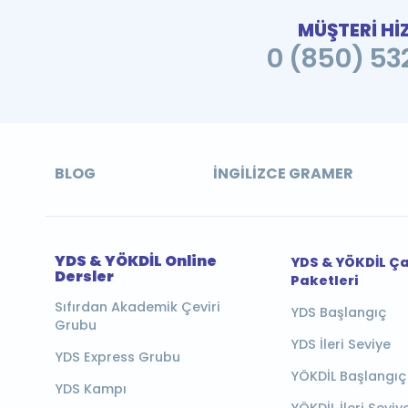
MÜŞTERİ Hİ
0 (850) 532
BLOG
İNGILIZCE GRAMER
YDS & YÖKDİL Online
YDS & YÖKDİL Ç
Dersler
Paketleri
Sıfırdan Akademik Çeviri
YDS Başlangıç
Grubu
YDS İleri Seviye
YDS Express Grubu
YÖKDİL Başlangıç
YDS Kampı