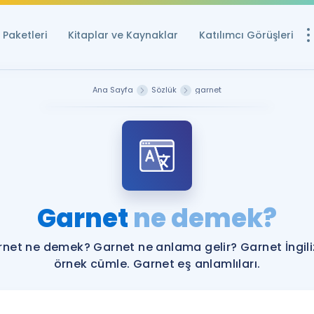
Paketleri
Kitaplar ve Kaynaklar
Katılımcı Görüşleri
Ücretsiz Kayna
Ana Sayfa
Sözlük
garnet
YDS ve YÖKDİL içi
Sözlük
İngilizce Sınavları
Puan Hesapla
Garnet
ne demek?
YDS ve YÖKDİL P
Remz
Rehberlik Aracı
net ne demek? Garnet ne anlama gelir? Garnet İngil
YDS ve YÖKDİL'e H
örnek cümle. Garnet eş anlamlıları.
ÖSYM Sınav Ta
Tüm ÖSYM Sınavl