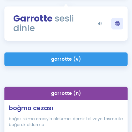
Puan Hesaplama
Garrotte
sesli
Rehberlik Aracı
dinle
ÖSYM Sınav Takvimi
Kampanyalar
Blog
garrotte (v)
İngilizce Gramer
garrotte (n)
boğma cezası
boğaz sıkma aracıyla öldürme, demir tel veya tasma ile
boğarak öldürme