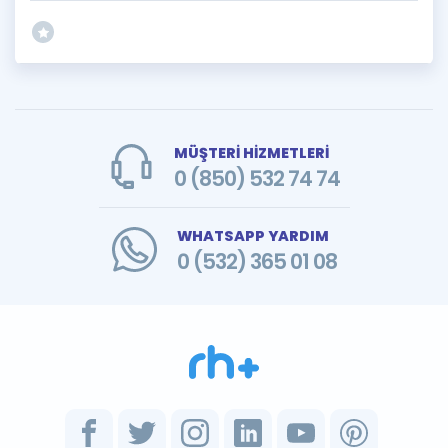
MÜŞTERİ HİZMETLERİ
0 (850) 532 74 74
WHATSAPP YARDIM
0 (532) 365 01 08