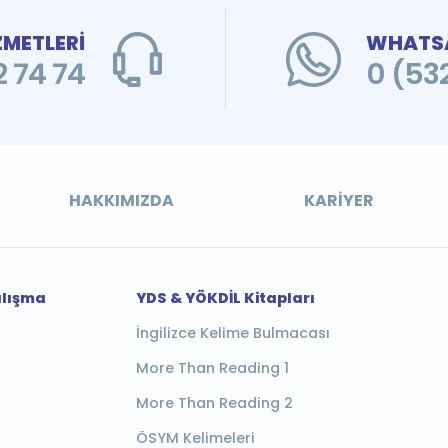
ZMETLERİ
WHATSA
 74 74
0 (53
HAKKIMIZDA
KARIYER
alışma
YDS & YÖKDİL Kitapları
İngilizce Kelime Bulmacası
More Than Reading 1
More Than Reading 2
ÖSYM Kelimeleri