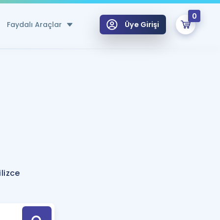
0
Faydalı Araçlar
Üye Girişi
klar
n Ücretsiz Kaynaklar
 için Özel Sözlük
Sepetin Şu An Boş.
ma
uan Hesaplama Aracı
i Hoca ile seni sınava hazırlayacak onlarca eğitim seni bekliyor!
Şifremi Hatırlamıyorum
GİRİŞ YAP
lizce
azırlananlar için Öneriler
kvimi
ÜYE DEĞİLİM
arı Tek Takvimde