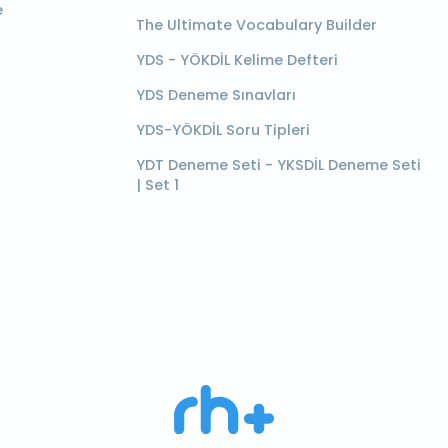
e
The Ultimate Vocabulary Builder
YDS - YÖKDİL Kelime Defteri
YDS Deneme Sınavları
YDS-YÖKDİL Soru Tipleri
YDT Deneme Seti - YKSDİL Deneme Seti
| Set 1