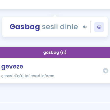
Kampanyalar
Eğitim ve Kitaplar
Blog
Gasbag
sesli dinle
YDS - YÖKDİL Tüm S
İngilizce Gram
İngilizce Gramer
gasbag (n)
geveze
çenesi düşük, laf ebesi, lafazan