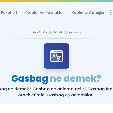
Paketleri
Kitaplar ve Kaynaklar
Katılımcı Görüşleri
Ücretsiz Kayna
Ana Sayfa
Sözlük
gasbag
YDS ve YÖKDİL içi
Sözlük
İngilizce Sınavları
Puan Hesapla
Gasbag
ne demek?
YDS ve YÖKDİL P
Remz
Rehberlik Aracı
ag ne demek? Gasbag ne anlama gelir? Gasbag İngi
YDS ve YÖKDİL'e H
örnek cümle. Gasbag eş anlamlıları.
ÖSYM Sınav Ta
Tüm ÖSYM Sınavl