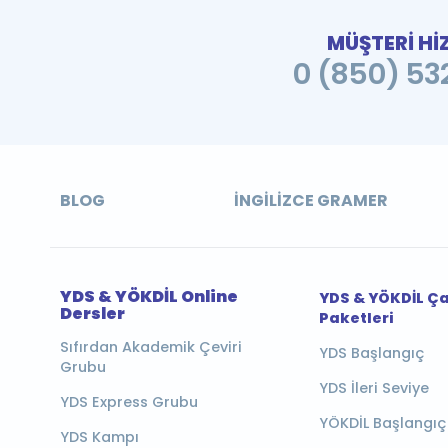
MÜŞTERİ Hİ
0 (850) 532
BLOG
İNGILIZCE GRAMER
YDS & YÖKDİL Online
YDS & YÖKDİL Ç
Dersler
Paketleri
Sıfırdan Akademik Çeviri
YDS Başlangıç
Grubu
YDS İleri Seviye
YDS Express Grubu
YÖKDİL Başlangıç
YDS Kampı