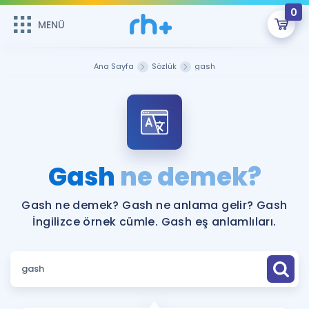
0
MENÜ
MENÜ
Üye Girişi
Ana Sayfa
Sözlük
gash
Online Dersler
Sepetin Şu An Boş.
Çalışma Paketleri
Remzi Hoca ile seni sınava hazırlayacak onlarca eğitim seni
bekliyor!
Kitaplar ve Kaynaklar
GİRİŞ YAP
Gash
ne demek?
Katılımcı Görüşleri
Şifremi Hatırlamıyorum
Gash ne demek? Gash ne anlama gelir? Gash
İngilizce örnek cümle. Gash eş anlamlıları.
ÜYE DEĞİLİM
Faydalı Araçlar
Ücretsiz Kaynaklar
Blog
İngilizce Gramer
Hakkımızda
Kariyer
Sözlük
Soru & Cevap
İletişim