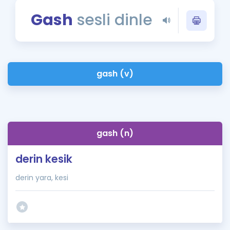
Puan Hesaplama
Gash
sesli dinle
Rehberlik Aracı
ÖSYM Sınav Takvimi
gash (v)
Kampanyalar
Blog
İngilizce Gramer
gash (n)
derin kesik
derin yara, kesi