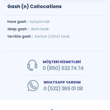
Gash (n) Collocations
have gash :
karıştırmak
deep gash :
derin kesik
terrible gash :
berbat (ciltte) kesik
MÜŞTERİ HİZMETLERİ
0 (850) 532 74 74
WHATSAPP YARDIM
0 (532) 365 01 08