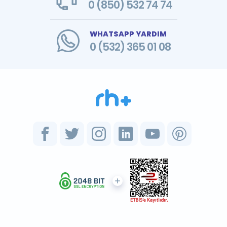
0 (850) 532 74 74
WHATSAPP YARDIM
0 (532) 365 01 08