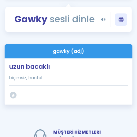
Puan Hesaplama
Gawky
sesli dinle
Rehberlik Aracı
ÖSYM Sınav Takvimi
Kampanyalar
gawky (adj)
Blog
uzun bacaklı
İngilizce Gramer
biçimsiz, hantal
MÜŞTERİ HİZMETLERİ