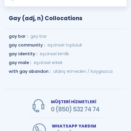
Gay (adj, n) Collocations
gay bar :
gey bar
gay community :
eşcinsel topluluk
gay identity :
eşcinsel kimlik
gay male :
eşcinsel erkek
with gay abandon :
aldırış etmeden / kaygısızca
MÜŞTERİ HİZMETLERİ
0 (850) 532 74 74
WHATSAPP YARDIM