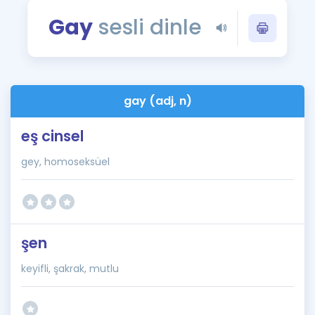
Puan Hesaplama
Gay
sesli dinle
Rehberlik Aracı
ÖSYM Sınav Takvimi
gay (adj, n)
Kampanyalar
eş cinsel
Blog
gey, homoseksüel
İngilizce Gramer
şen
keyifli, şakrak, mutlu