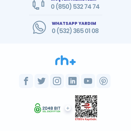
0 (850) 532 74 74
WHATSAPP YARDIM
0 (532) 365 01 08