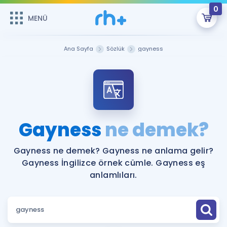
0
MENÜ
MENÜ
Üye Girişi
Ana Sayfa
Sözlük
gayness
Online Dersler
Sepetin Şu An Boş.
Çalışma Paketleri
Remzi Hoca ile seni sınava hazırlayacak onlarca eğitim seni
bekliyor!
Kitaplar ve Kaynaklar
GİRİŞ YAP
Gayness
ne demek?
Katılımcı Görüşleri
Şifremi Hatırlamıyorum
Gayness ne demek? Gayness ne anlama gelir?
Gayness İngilizce örnek cümle. Gayness eş
ÜYE DEĞİLİM
Faydalı Araçlar
anlamlıları.
Ücretsiz Kaynaklar
Blog
İngilizce Gramer
Hakkımızda
Kariyer
Sözlük
Soru & Cevap
İletişim