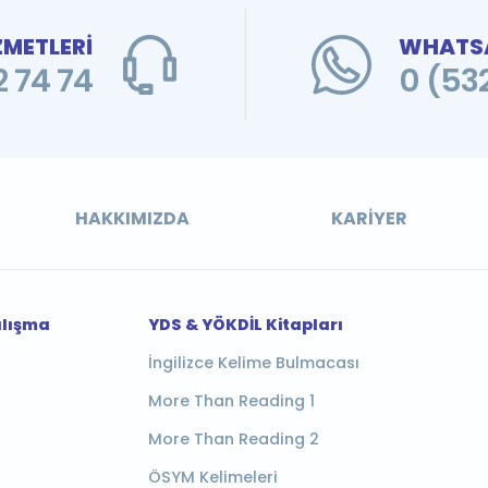
ZMETLERİ
WHATSA
 74 74
0 (53
HAKKIMIZDA
KARIYER
alışma
YDS & YÖKDİL Kitapları
İngilizce Kelime Bulmacası
More Than Reading 1
More Than Reading 2
ÖSYM Kelimeleri