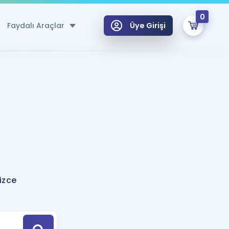
0
Faydalı Araçlar
Üye Girişi
klar
n Ücretsiz Kaynaklar
 için Özel Sözlük
Sepetin Şu An Boş.
ma
uan Hesaplama Aracı
i Hoca ile seni sınava hazırlayacak onlarca eğitim seni bekliyor!
Şifremi Hatırlamıyorum
GİRİŞ YAP
izce
azırlananlar için Öneriler
kvimi
ÜYE DEĞİLİM
arı Tek Takvimde