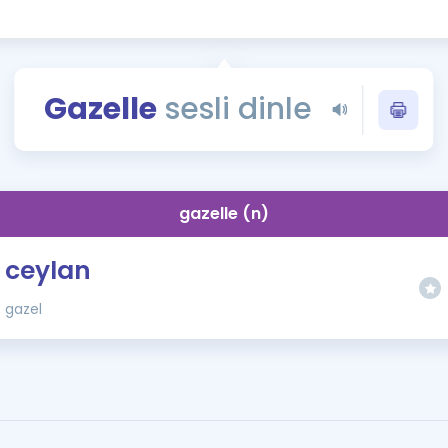
Kampanyalar
Eğitim ve Kitaplar
Blog
Gazelle
sesli dinle
YDS - YÖKDİL Tüm S
İngilizce Gram
İngilizce Gramer
gazelle (n)
ceylan
gazel