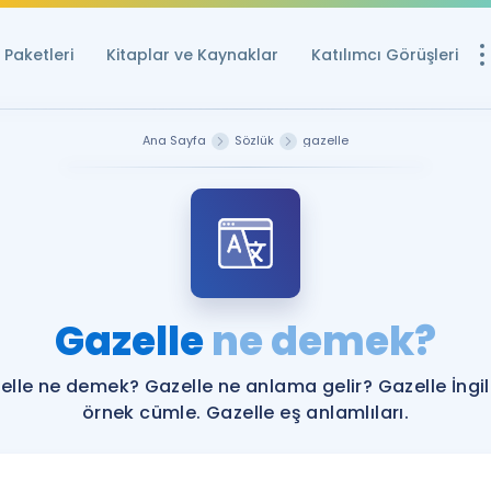
Paketleri
Kitaplar ve Kaynaklar
Katılımcı Görüşleri
Ücretsiz Kayna
Ana Sayfa
Sözlük
gazelle
YDS ve YÖKDİL içi
Sözlük
İngilizce Sınavları
Puan Hesapla
Gazelle
ne demek?
YDS ve YÖKDİL P
Remz
Rehberlik Aracı
elle ne demek? Gazelle ne anlama gelir? Gazelle İngil
YDS ve YÖKDİL'e H
örnek cümle. Gazelle eş anlamlıları.
ÖSYM Sınav Ta
Tüm ÖSYM Sınavl