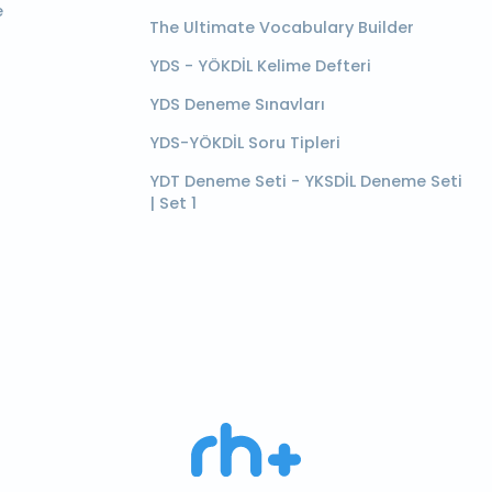
e
The Ultimate Vocabulary Builder
YDS - YÖKDİL Kelime Defteri
YDS Deneme Sınavları
YDS-YÖKDİL Soru Tipleri
YDT Deneme Seti - YKSDİL Deneme Seti
| Set 1