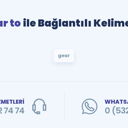
r to
ile Bağlantılı Kelim
gear
ZMETLERİ
WHATSA
 74 74
0 (53