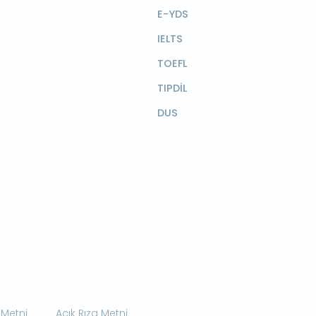
E-YDS
IELTS
TOEFL
TIPDİL
DUS
 Metni
Açık Rıza Metni