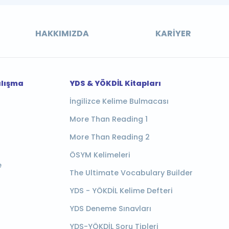
HAKKIMIZDA
KARIYER
alışma
YDS & YÖKDİL Kitapları
İngilizce Kelime Bulmacası
More Than Reading 1
More Than Reading 2
ÖSYM Kelimeleri
e
The Ultimate Vocabulary Builder
YDS - YÖKDİL Kelime Defteri
YDS Deneme Sınavları
YDS-YÖKDİL Soru Tipleri