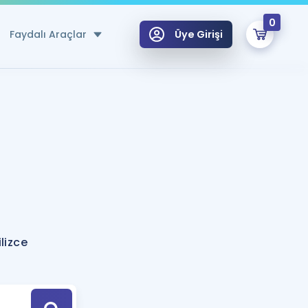
0
Faydalı Araçlar
Üye Girişi
klar
n Ücretsiz Kaynaklar
 için Özel Sözlük
Sepetin Şu An Boş.
ma
uan Hesaplama Aracı
i Hoca ile seni sınava hazırlayacak onlarca eğitim seni bekliyor!
Şifremi Hatırlamıyorum
GİRİŞ YAP
lizce
azırlananlar için Öneriler
kvimi
ÜYE DEĞİLİM
arı Tek Takvimde