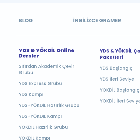
BLOG
İNGILIZCE GRAMER
YDS & YÖKDİL Online
YDS & YÖKDİL Ç
Dersler
Paketleri
Sıfırdan Akademik Çeviri
YDS Başlangıç
Grubu
YDS İleri Seviye
YDS Express Grubu
YÖKDİL Başlangıç
YDS Kampı
YÖKDİL İleri Seviy
YDS+YÖKDİL Hazırlık Grubu
YDS+YÖKDİL Kampı
YÖKDİL Hazırlık Grubu
YÖKDİL Kampı