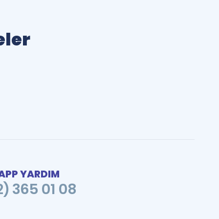
eler
PP YARDIM
2) 365 01 08