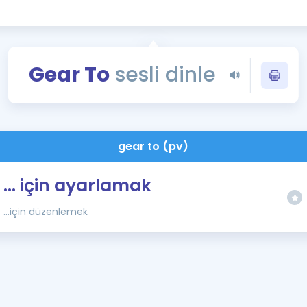
Kampanyalar
Eğitim ve Kitaplar
Blog
Gear To
sesli dinle
YDS - YÖKDİL Tüm S
İngilizce Gram
İngilizce Gramer
gear to (pv)
... için ayarlamak
...için düzenlemek