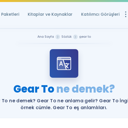
Paketleri
Kitaplar ve Kaynaklar
Katılımcı Görüşleri
Ücretsiz Kayna
Ana Sayfa
Sözlük
gear to
YDS ve YÖKDİL içi
Sözlük
İngilizce Sınavları
Puan Hesapla
Gear To
ne demek?
YDS ve YÖKDİL P
Remz
Rehberlik Aracı
 To ne demek? Gear To ne anlama gelir? Gear To İngi
YDS ve YÖKDİL'e H
örnek cümle. Gear To eş anlamlıları.
ÖSYM Sınav Ta
Tüm ÖSYM Sınavl