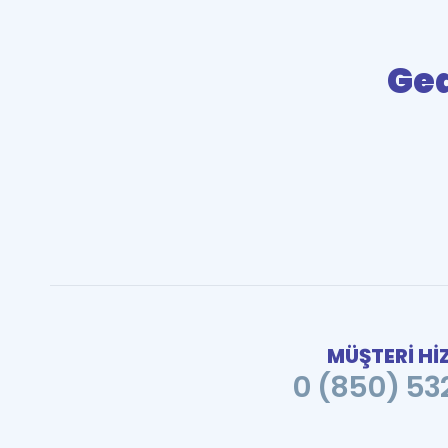
Gea
MÜŞTERİ Hİ
0 (850) 532