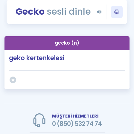
Puan Hesaplama
Gecko
sesli dinle
Rehberlik Aracı
ÖSYM Sınav Takvimi
gecko (n)
Kampanyalar
geko kertenkelesi
Blog
İngilizce Gramer
MÜŞTERİ HİZMETLERİ
0 (850) 532 74 74