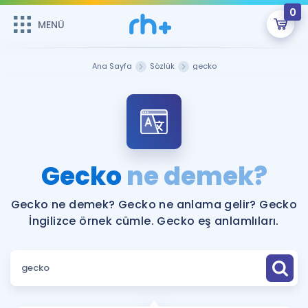
0
MENÜ
MENÜ
Üye Girişi
Ana Sayfa
Sözlük
gecko
Online Dersler
Sepetin Şu An Boş.
Çalışma Paketleri
Remzi Hoca ile seni sınava hazırlayacak onlarca eğitim seni
bekliyor!
Kitaplar ve Kaynaklar
GİRİŞ YAP
Gecko
ne demek?
Katılımcı Görüşleri
Şifremi Hatırlamıyorum
Gecko ne demek? Gecko ne anlama gelir? Gecko
İngilizce örnek cümle. Gecko eş anlamlıları.
ÜYE DEĞİLİM
Faydalı Araçlar
Ücretsiz Kaynaklar
Blog
İngilizce Gramer
Hakkımızda
Kariyer
Sözlük
Soru & Cevap
İletişim