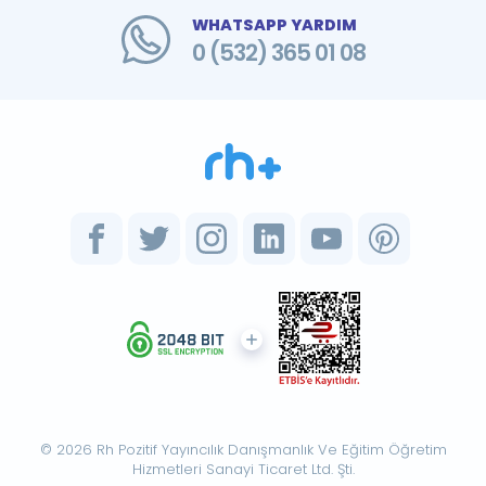
WHATSAPP YARDIM
0 (532) 365 01 08
© 2026 Rh Pozitif Yayıncılık Danışmanlık Ve Eğitim Öğretim
Hizmetleri Sanayi Ticaret Ltd. Şti.