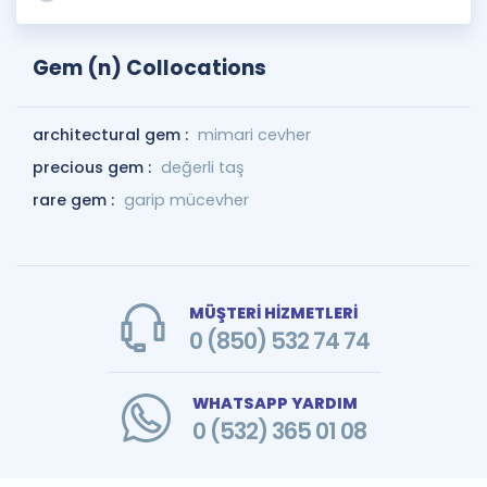
Gem (n) Collocations
architectural gem :
mimari cevher
precious gem :
değerli taş
rare gem :
garip mücevher
MÜŞTERİ HİZMETLERİ
0 (850) 532 74 74
WHATSAPP YARDIM
0 (532) 365 01 08