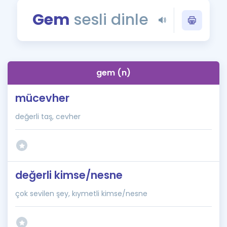
Puan Hesaplama
Gem
sesli dinle
Rehberlik Aracı
ÖSYM Sınav Takvimi
gem (n)
Kampanyalar
mücevher
Blog
değerli taş, cevher
İngilizce Gramer
değerli kimse/nesne
çok sevilen şey, kıymetli kimse/nesne