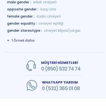
male gender :
erkek cinsiyeti
opposite gender :
karşı cins
female gender :
Kadın cinsiyeti
gender equality :
cinsiyet eşitliği
gender stereotype :
cinsiyet klişesi/yargısı
1 Örnek daha
MÜŞTERİ HİZMETLERİ
0 (850) 532 74 74
WHATSAPP YARDIM
0 (532) 365 01 08