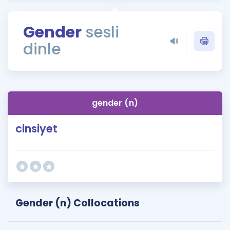
Puan Hesaplama
Gender
sesli
Rehberlik Aracı
dinle
ÖSYM Sınav Takvimi
Kampanyalar
Blog
gender (n)
İngilizce Gramer
cinsiyet
Gender (n) Collocations