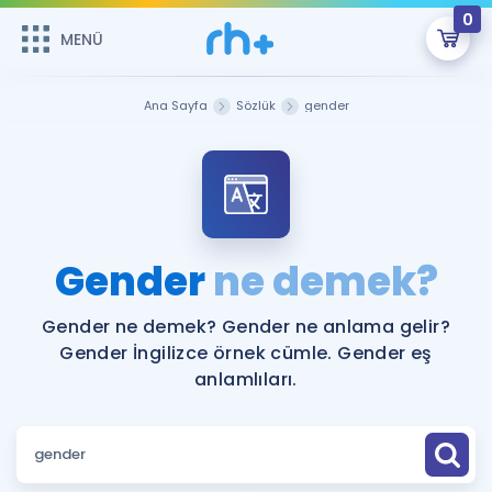
0
MENÜ
MENÜ
Üye Girişi
Ana Sayfa
Sözlük
gender
Online Dersler
Sepetin Şu An Boş.
Çalışma Paketleri
Remzi Hoca ile seni sınava hazırlayacak onlarca eğitim seni
bekliyor!
Kitaplar ve Kaynaklar
GİRİŞ YAP
Gender
ne demek?
Katılımcı Görüşleri
Şifremi Hatırlamıyorum
Gender ne demek? Gender ne anlama gelir?
Gender İngilizce örnek cümle. Gender eş
ÜYE DEĞİLİM
Faydalı Araçlar
anlamlıları.
Ücretsiz Kaynaklar
Blog
İngilizce Gramer
Hakkımızda
Kariyer
Sözlük
Soru & Cevap
İletişim