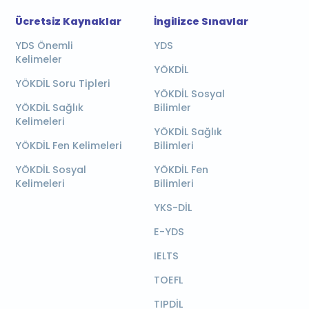
Ücretsiz Kaynaklar
İngilizce Sınavlar
YDS Önemli
YDS
Kelimeler
YÖKDİL
YÖKDİL Soru Tipleri
YÖKDİL Sosyal
YÖKDİL Sağlık
Bilimler
Kelimeleri
YÖKDİL Sağlık
YÖKDİL Fen Kelimeleri
Bilimleri
YÖKDİL Sosyal
YÖKDİL Fen
Kelimeleri
Bilimleri
YKS-DİL
E-YDS
IELTS
TOEFL
TIPDİL