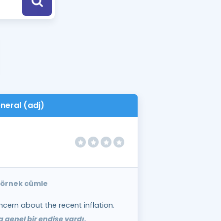
a Özel Fırsatlar
ınavlarla İlgili Haberler
er
 ve Konu Anlatımı
neral (adj)
e örnek cümle
cern about the recent inflation.
 genel bir endişe vardı.