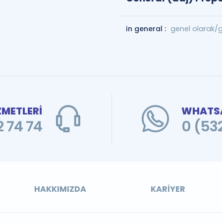
in general :
genel olarak/g
ZMETLERİ
WHATSA
 74 74
0 (53
HAKKIMIZDA
KARIYER