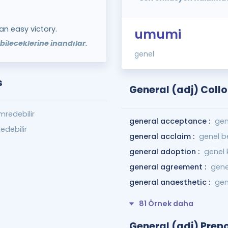
an easy victory.
umumi
bileceklerine inandılar.
genel
s
General (adj) Coll
mredebilir
general acceptance :
gen
edebilir
general acclaim :
genel b
general adoption :
genel 
general agreement :
gene
general anaesthetic :
gen
81 Örnek daha
General (adj) Prepo