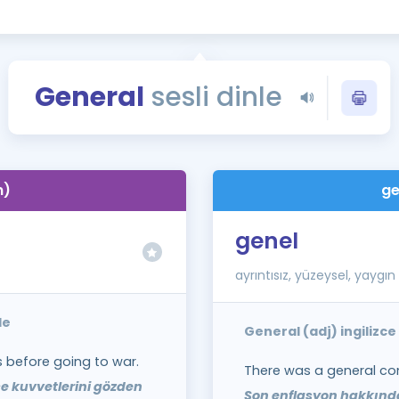
Kampanyalar
Eğitim ve Kitaplar
Blog
General
sesli dinle
YDS - YÖKDİL Tüm S
İngilizce Gram
İngilizce Gramer
n)
ge
genel
ayrıntısız, yüzeysel, yaygın
le
General (adj) ingilizc
s before going to war.
There was a general con
e kuvvetlerini gözden
Son enflasyon hakkında