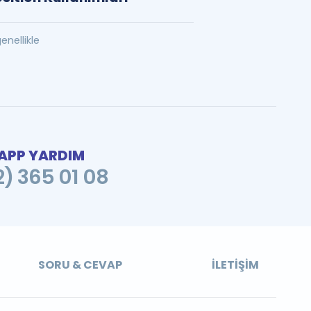
enellikle
PP YARDIM
2) 365 01 08
SORU & CEVAP
İLETIŞIM