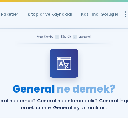
Paketleri
Kitaplar ve Kaynaklar
Katılımcı Görüşleri
Ücretsiz Kayna
Ana Sayfa
Sözlük
general
YDS ve YÖKDİL içi
Sözlük
İngilizce Sınavları
Puan Hesapla
General
ne demek?
YDS ve YÖKDİL P
Remz
Rehberlik Aracı
ral ne demek? General ne anlama gelir? General İngi
YDS ve YÖKDİL'e H
örnek cümle. General eş anlamlıları.
ÖSYM Sınav Ta
Tüm ÖSYM Sınavl