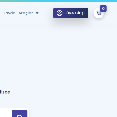
0
Faydalı Araçlar
Üye Girişi
klar
n Ücretsiz Kaynaklar
 için Özel Sözlük
Sepetin Şu An Boş.
ma
uan Hesaplama Aracı
i Hoca ile seni sınava hazırlayacak onlarca eğitim seni bekliyor!
Şifremi Hatırlamıyorum
GİRİŞ YAP
lizce
azırlananlar için Öneriler
kvimi
ÜYE DEĞİLİM
arı Tek Takvimde