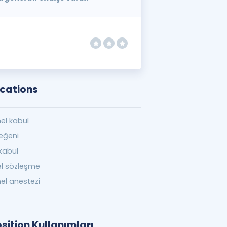
ocations
el kabul
eğeni
kabul
l sözleşme
el anestezi
sition Kullanımları