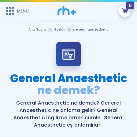
0
MENÜ
MENÜ
Üye Girişi
Ana Sayfa
Sözlük
general anaesthetic
Online Dersler
Sepetin Şu An Boş.
Çalışma Paketleri
Remzi Hoca ile seni sınava hazırlayacak onlarca eğitim seni
bekliyor!
Kitaplar ve Kaynaklar
GİRİŞ YAP
General Anaesthetic
Katılımcı Görüşleri
ne demek?
Şifremi Hatırlamıyorum
ÜYE DEĞİLİM
Faydalı Araçlar
General Anaesthetic ne demek? General
Anaesthetic ne anlama gelir? General
Ücretsiz Kaynaklar
Blog
İngilizce Gramer
Anaesthetic İngilizce örnek cümle. General
Anaesthetic eş anlamlıları.
Hakkımızda
Kariyer
Sözlük
Soru & Cevap
İletişim