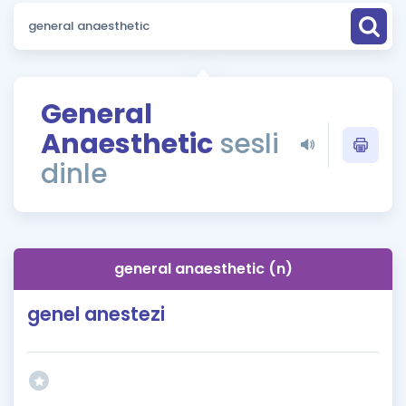
Puan Hesaplama
Rehberlik Aracı
ÖSYM Sınav Takvimi
General
Anaesthetic
sesli
Kampanyalar
dinle
Blog
İngilizce Gramer
general anaesthetic (n)
genel anestezi